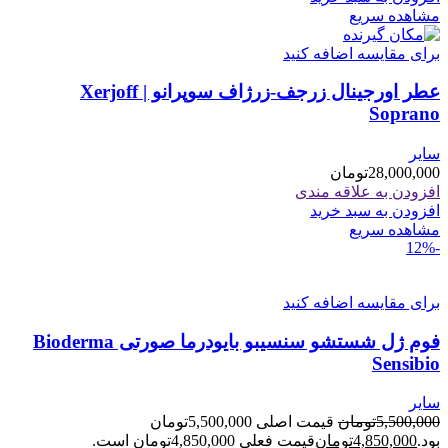
مشاهده سریع
برای مقایسه اضافه کنید
عطر اورجینال زرجف-زرژاف سوپرانو | Xerjoff
Soprano
سایر
28,000,000
تومان
افزودن به علاقه مندی
افزودن به سبد خرید
مشاهده سریع
-12%
برای مقایسه اضافه کنید
فوم ژل شستشو سنسیبو بایودرما صورتی Bioderma
Sensibio
سایر
5,500,000
تومان
قیمت اصلی 5,500,000تومان
بود.
4,850,000
تومان
قیمت فعلی 4,850,000تومان است.