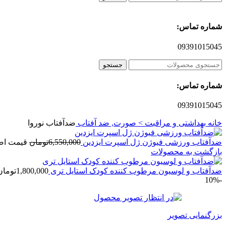
شماره تماس:
09391015045
جستجو
شماره تماس:
09391015045
خانه
بهداشتی و مراقبت > صورت, ضد آفتاب
ضدآفتاب نوروا
ضدآفتاب ورزشی فیوژن ژل اسپرت ایزدین
6,550,000
تومان
قیمت اصلی 6,550,000ت
بازگشت به محصولات
ضدآفتاب و لوسیون مرطوب کننده کودک استایل تری
1,800,000
تومان
-10%
بزرگنمایی تصویر