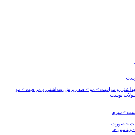
وست
داشتی و مراقبت > مو > ضد ریزش, بهداشتی و مراقبت > مو
صولات پوست
وست > سرم
قبت > صورت
ویتامین ها