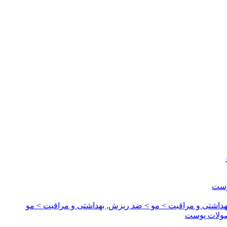
وست
داشتی و مراقبت > مو > ضد ریزش, بهداشتی و مراقبت > مو
صولات پوست