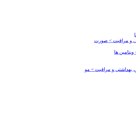
ی و مراقبت > صورت
یتامین ها
بهداشتی و مراقبت > مو