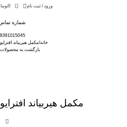
0
ورود / ثبت نام
0
توما
شماره تماس
9391015045
خانه
مکمل هیربیاند افترایو
بازگشت به محصولات
مکمل هیربیاند افترایو