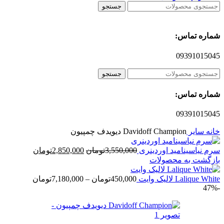
جستجو
شماره تماس:
09391015045
جستجو
شماره تماس:
09391015045
خانه
سایر
Davidoff Champion دیویدف چمپیون
قیمت
قیمت
سرم نیاسینامید اوردینری
3,550,000
تومان
2,850,000
تومان
اصلی
فعلی
بازگشت به محصولات
3,550,000تومان
00
بود.
است.
محدوده
Lalique White لالیک وایت
450,000
تومان
–
7,180,000
تومان
-47%
قیمت:
0,000
تا
7,180,000تومان