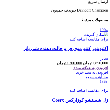
ارسال سریع
Davidoff Champion دیویدف چمپیون
محصولات مرتبط
-19%
برای مقایسه اضافه کنید
اکتیویتور کنتو موی فر و حالت دهنده شی باتر
سایر
قیمت
قیمت
2,850,000
تومان
2,300,000
تومان
اصلی
فعلی
افزودن به علاقه مندی
2,850,000تومان
2,300,000تومان
افزودن به سبد خرید
بود.
است.
مشاهده سریع
-18%
برای مقایسه اضافه کنید
ژل شستشو کوزارکس Cosrx
سایر