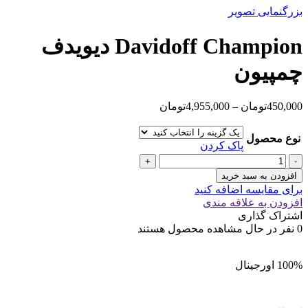
بزرگنمایی تصویر
Davidoff Champion دیویدف
چمپیون
محدوده
450,000
تومان
–
4,955,000
تومان
قیمت:
450,000تومان
نوع محصول
تا
پاک کردن
4,955,000تومان
Davidoff
Champion
افزودن به سبد خرید
دیویدف
برای مقایسه اضافه کنید
چمپیون
افزودن به علاقه مندی
عدد
اشتراک گذاری
0
نفر در حال مشاهده محصول هستند
100% اورجینال