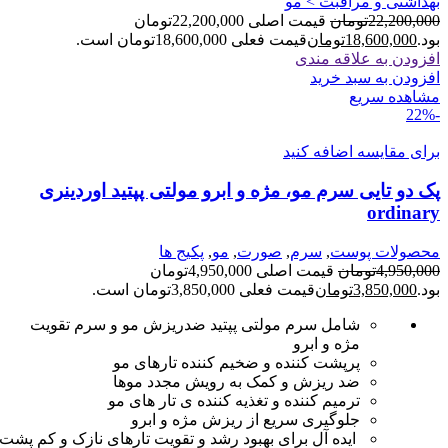
بهداشتی و مراقبت > مو
22,200,000
تومان
قیمت اصلی 22,200,000تومان
بود.
18,600,000
تومان
قیمت فعلی 18,600,000تومان است.
افزودن به علاقه مندی
افزودن به سبد خرید
مشاهده سریع
-22%
برای مقایسه اضافه کنید
پک دو تایی سرم مو، مژه و ابرو مولتی پپتید اوردینری
ordinary
محصولات پوست
,
سرم
,
صورت
,
مو
,
پکیج ها
4,950,000
تومان
قیمت اصلی 4,950,000تومان
بود.
3,850,000
تومان
قیمت فعلی 3,850,000تومان است.
شامل سرم مولتی پپتید ضدریزش مو و سرم تقویت
مژه و ابرو
پرپشت
کننده
و
ضخیم
کننده
تارهای
مو
ضد
ریزش
و
کمک
به
رویش
مجدد
موها
ترمیم
کننده
و تغذیه کننده ی تار های مو
جلوگیری
سریع
از
ریزش
مژه
و
ابرو
ایده
آل
برای
بهبود
رشد
و
تقویت
تارهای
نازک
و
کم
پشت