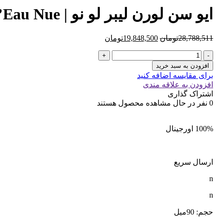
ایو سن لورن لیبر لو نو | Yves Saint Laurent Libre L’Eau Nue
قیمت
قیمت
28,788,511
تومان
19,848,500
تومان
اصلی
فعلی
ایو
28,788,511تومان
19,848,500تومان
سن
بود.
است.
افزودن به سبد خرید
لورن
برای مقایسه اضافه کنید
لیبر
افزودن به علاقه مندی
لو
اشتراک گذاری
نو
0
نفر در حال مشاهده محصول هستند
|
Yves
Saint
100% اورجینال
Laurent
Libre
L’Eau
Nue
ارسال سریع
عدد
n
n
حجم: 90میل