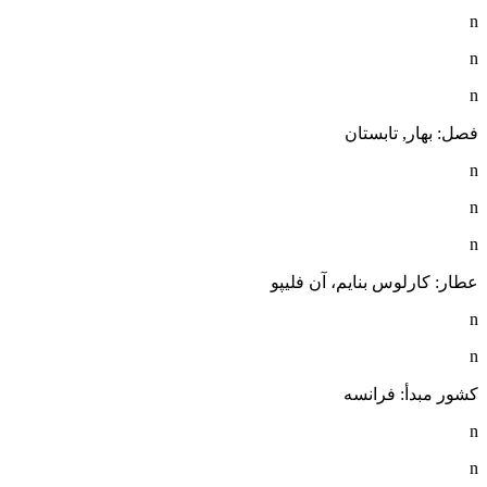
n
n
n
فصل:
بهار
,
تابستان
n
n
n
عطار: کارلوس بنایم، آن فلیپو
n
n
کشور مبدأ: فرانسه
n
n