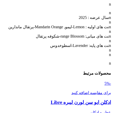
n
n
nسال عرضه : 2025
n
nنت های اولیه : Lemon-لیمو, Mandarin Orange-پرتقال ماندارین
n
nنت های میانی: range Blossom-شکوفه پرتقال
n
nنت های پایه: Lavender-اسطوخدوس
n
n
n
محصولات مرتبط
-5%
برای مقایسه اضافه کنید
ادکلن ایو سن لورن لیبره Libre
عطر و ادکلن