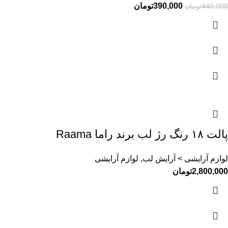
390,000
تومان
440,000
تومان
پالت ۱۸ رنگ رژ لب برند راما Raama
لوازم آرایشی > آرایش لب, لوازم آرایشی
2,800,000
تومان