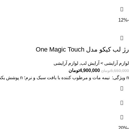
-12%
رژ لب کیکو مدل One Magic Touch
لوازم آرایشی > آرایش لب, لوازم آرایشی
4,900,000
تومان
5,550,000
تومان
n ویژگی: نیمه مات و مرطوب کننده با بافت سبک و نرم؛ n پوشش یکنواخت و رنگ‌ دهی فوری n
-20%