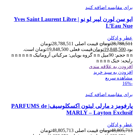
برای مقایسه اضافه کنید
ایو سن لورن لیبر لو نو | Yves Saint Laurent Libre
L’Eau Nue
عطر و ادکلن
28,788,511
تومان
قیمت اصلی 28,788,511تومان
بود.
19,848,500
تومان
قیمت فعلی 19,848,500تومان است.
n n حجم: 90میل n n گروه بویایی: مرکباتی آروماتیک n n n n n n
رایحه: خنک n n n n
افزودن به علاقه مندی
افزودن به سبد خرید
مشاهده سریع
-16%
برای مقایسه اضافه کنید
پارفومز د مارلی لیتون اکسکلوسیف| PARFUMS de
MARLY – Layton Exclusif
عطر و ادکلن
48,805,713
تومان
قیمت اصلی 48,805,713تومان