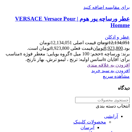
برای مقایسه اضافه کنید
عطر ورساچه پور هوم | VERSACE Versace Pour
Homme
عطر و ادکلن
12,134,051
تومان
قیمت اصلی 12,134,051تومان
بود.
8,923,800
تومان
قیمت فعلی 8,923,800تومان است.
برند: ورساچه nحجم: 100 میل nگروه بویایی: معطر فوژه nمناسب
برای: آقایان nاسانس اولیه: ترنج ، لیمو ترش، بهار نارنج،
افزودن به علاقه مندی
افزودن به سبد خرید
مشاهده سریع
دیدگاه
انتخاب دسته بندی
آرایشی
محصولات کلینیک
آبرسان