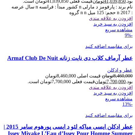
بود.
41,039,850
تومان
قیمت فعلی 41,039,850تومان است.
نام برند : پارفومز د مارلی n کشور مبدأ : فرانسه n سال عرضه
: 2017 n حجم: 125 میل n n گروه
افزودن به علاقه مندی
افزودن به سبد خرید
مشاهده سریع
-9%
برای مقایسه اضافه کنید
عطر آرماف کلاب دی نایت زنانه Armaf Club De Nuit
عطر و ادکلن
8,460,000
تومان
قیمت اصلی 8,460,000تومان
بود.
7,700,000
تومان
قیمت فعلی 7,700,000تومان است.
افزودن به علاقه مندی
افزودن به سبد خرید
مشاهده سریع
-13%
برای مقایسه اضافه کنید
عطر ادکلن ایسی میاکه لئو د ایسی پورهوم سامر 2015 |
Issey Miyake L’Eau d’Issey Pour Homme Summer