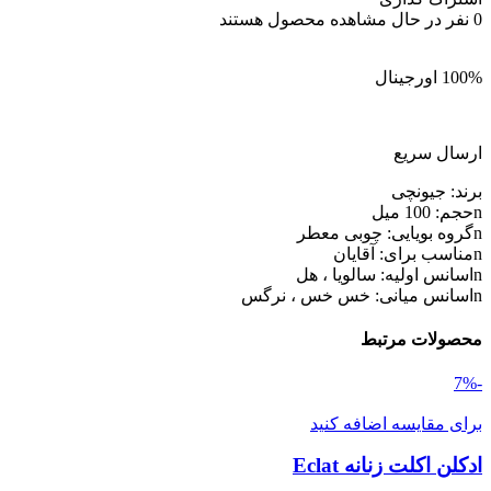
0
نفر در حال مشاهده محصول هستند
100% اورجینال
ارسال سریع
برند: جیونچی
nحجم: 100 میل
nگروه بویایی: چوبی معطر
nمناسب برای: آقایان
nاسانس اولیه: سالویا ، هل
nاسانس میانی: خس خس ، نرگس
محصولات مرتبط
-7%
برای مقایسه اضافه کنید
ادکلن اکلت زنانه Eclat