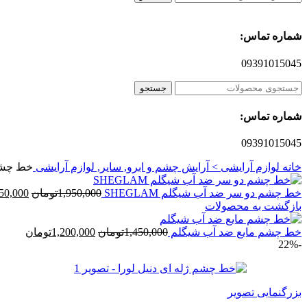
شماره تماس:
09391015045
جستجو
شماره تماس:
09391015045
خانه
لوازم آرایشی > آرایش چشم و ابرو, سایر, لوازم آرایشی
خط چشم 
قیمت
خط چشم دو سر ضد آب شیگلم SHEGLAM
1,950,000
تومان
50,000
اصلی
بازگشت به محصولات
قیمت
بود.
قیمت
خط چشم مایع ضد آب شیگلم
1,450,000
تومان
1,200,000
تومان
-22%
اصلی
فعلی
1,450,000تومان
بود.
است.
بزرگنمایی تصویر