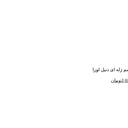
ژله ای دنیل لورا
قیمت
1,6
تومان
فعلی
1,950,000تومان
1,650,000تومان
است.
1,200,000تومان