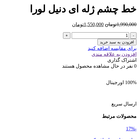
خط چشم ژله ای دنیل لورا
قیمت
قیمت
1,990,000
تومان
1,550,000
تومان
اصلی
فعلی
خط
1,990,000تومان
1,550,000تومان
چشم
بود.
است.
افزودن به سبد خرید
ژله
برای مقایسه اضافه کنید
ای
افزودن به علاقه مندی
دنیل
اشتراک گذاری
لورا
0
نفر در حال مشاهده محصول هستند
عدد
100% اورجینال
ارسال سریع
محصولات مرتبط
-17%