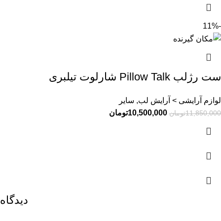
-11%
ست رژلب Pillow Talk شارلوت تیلبری
لوازم آرایشی > آرایش لب, سایر
10,500,000
تومان
11,850,000
تومان
دیدگاه