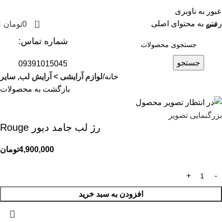
عبور به ناوبری
0
رفتن به محتوای اصلی
منو
0
تومان
شماره تماس:
جستجو
09391015045
خانه
لوازم آرایشی > آرایش لب, سایر
بازگشت به محصولات
بزرگنمایی تصویر
رژ لب جامد دیور Rouge
4,900,000
تومان
افزودن به سبد خرید