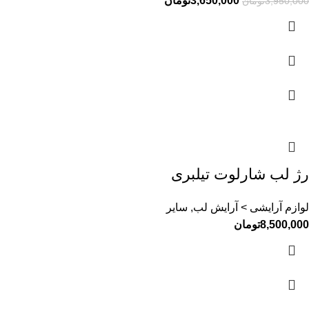
3,650,000
تومان
3,950,000
تومان
رژ لب شارلوت تیلبری
لوازم آرایشی > آرایش لب, سایر
8,500,000
تومان