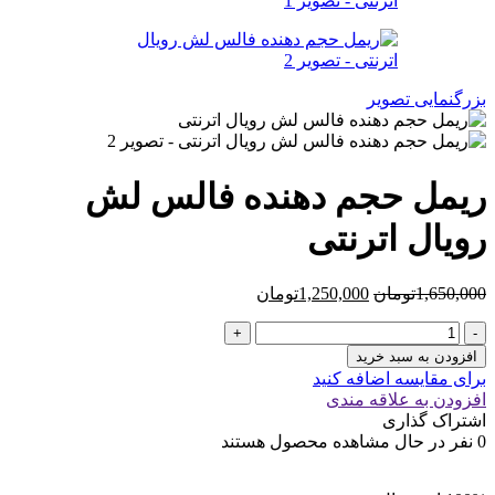
بزرگنمایی تصویر
ریمل حجم دهنده فالس لش
رویال اترنتی
قیمت
قیمت
1,650,000
تومان
1,250,000
تومان
اصلی
فعلی
ریمل
1,650,000تومان
1,250,000تومان
حجم
بود.
است.
افزودن به سبد خرید
دهنده
برای مقایسه اضافه کنید
فالس
افزودن به علاقه مندی
لش
اشتراک گذاری
رویال
0
نفر در حال مشاهده محصول هستند
اترنتی
عدد