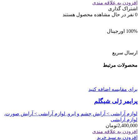
و
افزودن به علاقه مندی
بلند
اشتراک گذاری
کننده
0
نفر در حال مشاهده محصول هستند
مژه
مدل
اکسترا
100% اورجینال
اسکالپت
والیوم
کیکو
ارسال سریع
عدد
محصولات مرتبط
برای مقایسه اضافه کنید
پرایمر ژلی شیگلم
لوازم آرایشی > آرایش چشم و ابرو, لوازم آرایشی > آرایش صورت,
لوازم آرایشی
2,400,000
تومان
افزودن به علاقه مندی
افزودن به سبد خرید