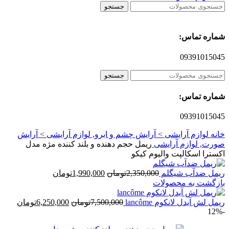
جستجو
شماره تماس:
09391015045
جستجو
شماره تماس:
09391015045
خانه
لوازم آرایشی > آرایش چشم و ابرو, لوازم آرایشی > آرایش
صورت, لوازم آرایشی
ریمل حجم دهنده و بلند کننده مژه مدل
اکسترا اسکالپت والیوم کیکو
قیمت
قیمت
ریمل ضدآب شیگلم
2,350,000
تومان
1,990,000
تومان
اصلی
فعلی
بازگشت به محصولات
2,350,000تومان
1,990,000تومان
بود.
قیمت
است.
قیمت
ریمل لش آیدل لانکوم lancôme
7,500,000
تومان
6,250,000
تومان
-12%
اصلی
فعلی
7,500,000تومان