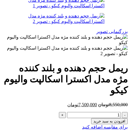
بود.
است.
بزرگنمایی تصویر
ریمل حجم دهنده و بلند کننده
مژه مدل اکسترا اسکالپت والیوم
کیکو
قیمت
قیمت
8,550,000
تومان
7,500,000
تومان
اصلی
فعلی
ریمل
8,550,000تومان
7,500,000تومان
حجم
بود.
است.
افزودن به سبد خرید
دهنده
برای مقایسه اضافه کنید