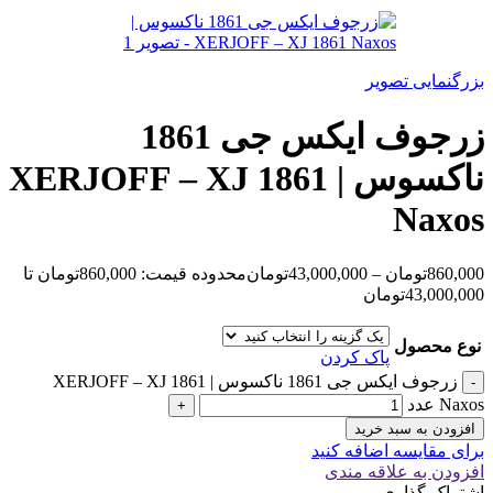
بزرگنمایی تصویر
زرجوف ایکس جی 1861
ناکسوس | XERJOFF – XJ 1861
Naxos
860,000
تومان
–
43,000,000
تومان
محدوده قیمت: 860,000تومان تا
43,000,000تومان
نوع محصول
پاک کردن
زرجوف ایکس جی 1861 ناکسوس | XERJOFF – XJ 1861
Naxos عدد
افزودن به سبد خرید
برای مقایسه اضافه کنید
افزودن به علاقه مندی
اشتراک گذاری