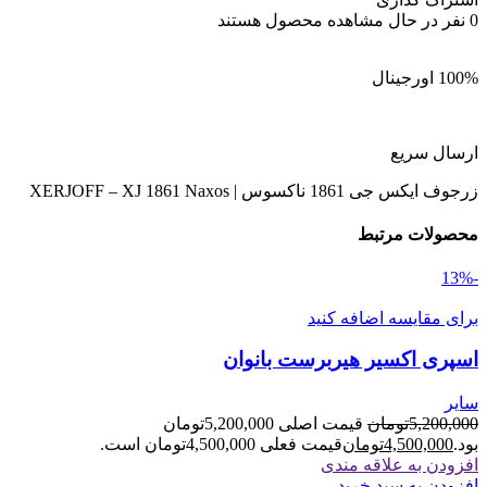
0
نفر در حال مشاهده محصول هستند
100% اورجینال
ارسال سریع
زرجوف ایکس جی 1861 ناکسوس | XERJOFF – XJ 1861 Naxos
محصولات مرتبط
-13%
برای مقایسه اضافه کنید
اسپری اکسیر هیربرست بانوان
سایر
5,200,000
تومان
قیمت اصلی 5,200,000تومان
بود.
4,500,000
تومان
قیمت فعلی 4,500,000تومان است.
افزودن به علاقه مندی
افزودن به سبد خرید