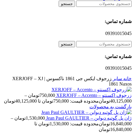
جستجو
شماره تماس:
09391015045
جستجو
شماره تماس:
09391015045
خانه
سایر
زرجوف ایکس جی 1861 ناکسوس | XERJOFF – XJ
1861 Naxos
زرجوف اکسنتو – XERJOFF – Accento
750,000
تومان
–
40,125,000
تومان
محدوده قیمت: 750,000تومان تا 40,125,000تومان
بازگشت به محصولات
ژان پل گوتیه دیواین – Jean Paul GAULTIER
1,530,000
تومان
–
16,840,000
تومان
محدوده قیمت: 1,530,000تومان تا
16,840,000تومان