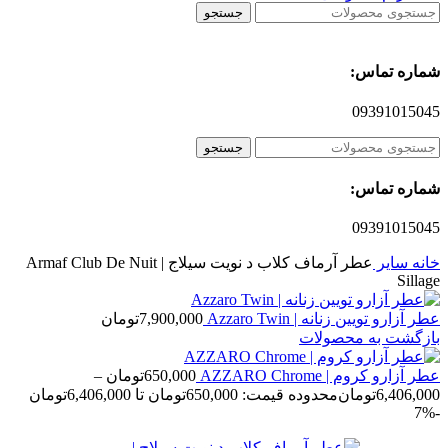
جستجو
شماره تماس:
09391015045
جستجو
شماره تماس:
09391015045
خانه
سایر
عطر آرماف کلاب د نویت سیلاج | Armaf Club De Nuit
Sillage
عطر آزارو تویین زنانه | Azzaro Twin
7,900,000
تومان
بازگشت به محصولات
عطر آزارو کروم | AZZARO Chrome
650,000
تومان
–
6,406,000
تومان
محدوده قیمت: 650,000تومان تا 6,406,000تومان
-7%