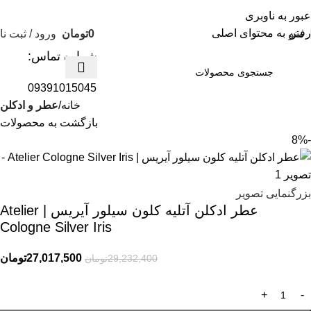
عبور به ناوبری
رفتن به محتوای اصلی
منو
0
تومان
ورود / ثبت نا
شماره تماس:
09391015045
خانه
عطر و ادکلن
بازگشت به محصولات
-8%
بزرگنمایی تصویر
عطر ادکلن آتلیه کلون سیلور آیریس | Atelier
Cologne Silver Iris
27,017,500
تومان
29,232,400
تومان