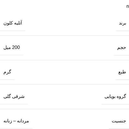
n
برند
آتلیه کلون
حجم
200 میل
طبع
گرم
گروه بویایی
شرقی گلی
جنسیت
مردانه – زنانه