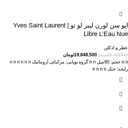
ایو سن لورن لیبر لو نو | Yves Saint Laurent
Libre L’Eau Nue
عطر و ادکلن
19,848,500
تومان
28,788,511
تومان
n n حجم: 90میل n n گروه بویایی: مرکباتی آروماتیک n n n n n n
رایحه: خنک n n n n