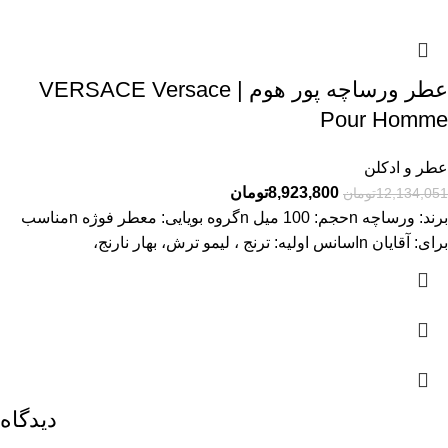
عطر ورساچه پور هوم | VERSACE Versace
Pour Homme
عطر و ادکلن
8,923,800
تومان
12,134,051
تومان
برند: ورساچه nحجم: 100 میل nگروه بویایی: معطر فوژه nمناسب
برای: آقایان nاسانس اولیه: ترنج ، لیمو ترش، بهار نارنج،
دیدگاه