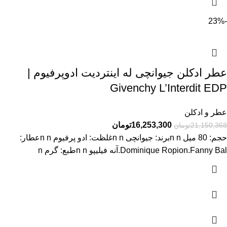
-23%
عطر ادکلن جیوانچی له اینتردیت ادوپرفیوم |
Givenchy L’Interdit EDP
عطر و ادکلن
16,253,300
تومان
21,150,368
تومان
حجم: 80 میل n nبرند: جیوانچی n nغلظت: ادو پرفیوم n nعطار:
Dominique Ropion.Fanny Bal.آنه فیلیپو n nطبع: گرم n