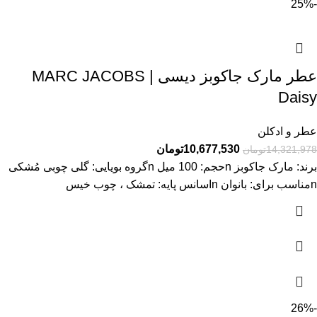
-25%
عطر مارک جاکوبز دیسی | MARC JACOBS
Daisy
عطر و ادکلن
10,677,530
تومان
14,321,978
تومان
برند: مارک جاکوبز nحجم: 100 میل nگروه بویایی: گلی چوبی مُشکی
nمناسب برای: بانوان nاسانس پایه: تمشک ، چوب خیس
-26%