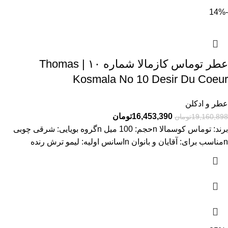
-14%
عطر توماس کازمالا شماره ۱۰ | Thomas
Kosmala No 10 Desir Du Coeur
عطر و ادکلن
16,453,390
تومان
19,160,898
تومان
برند: توماس کوسمالا nحجم: 100 میل nگروه بویایی: شرقی چوبی
nمناسب برای: آقایان و بانوان nاسانس اولیه: لیمو ترش رنده