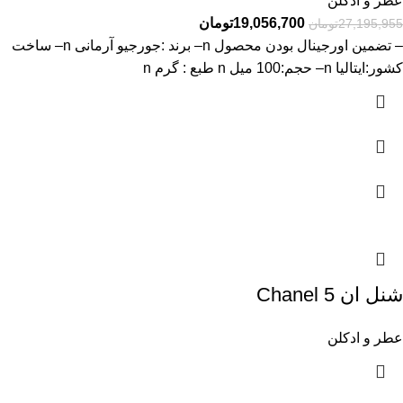
عطر و ادکلن
19,056,700
تومان
27,195,955
تومان
– تضمین اورجینال بودن محصول n– برند :جورجیو آرمانی n– ساخت
کشور:ایتالیا n– حجم:100 میل n طبع : گرم n
شنل ان 5 Chanel
عطر و ادکلن