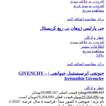
افزودن به علاقه مندی
افزودن به سبد خرید
مشاهده سریع
برای مقایسه اضافه کنید
جی پارلیس ژوهان بی ریچ کریستال
عطر و ادکلن
افزودن به علاقه مندی
اطلاعات بیشتر
مشاهده سریع
-14%
برای مقایسه اضافه کنید
جیونچی ایرسیستیبل جیوانچی | GIVENCHY –
Irrésistible Givenchy
عطر و ادکلن
18,988,167
تومان
قیمت اصلی 18,988,167تومان
بود.
16,264,000
تومان
قیمت فعلی 16,264,000تومان است.
نام برند : جیونچی n کشور مبدأ : فرانسه n سال عرضه : 2020 n
طبع : معتدل n حجم: 80 میل n