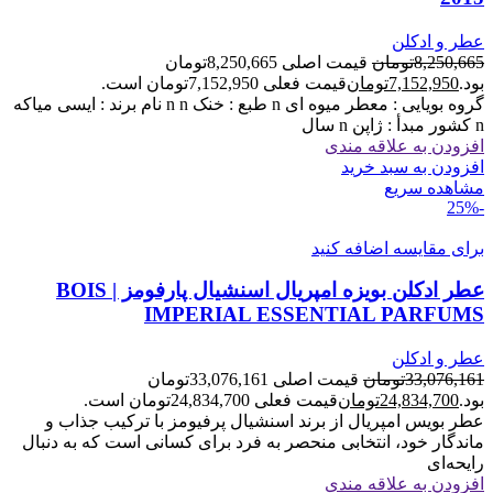
عطر و ادکلن
8,250,665
تومان
قیمت اصلی 8,250,665تومان
بود.
7,152,950
تومان
قیمت فعلی 7,152,950تومان است.
گروه بویایی : معطر میوه ای n طبع : خنک n n نام برند : ایسی میاکه
n کشور مبدأ : ژاپن n سال
افزودن به علاقه مندی
افزودن به سبد خرید
مشاهده سریع
-25%
برای مقایسه اضافه کنید
عطر ادکلن بویزه امپریال اسنشیال پارفومز | BOIS
IMPERIAL ESSENTIAL PARFUMS
عطر و ادکلن
33,076,161
تومان
قیمت اصلی 33,076,161تومان
بود.
24,834,700
تومان
قیمت فعلی 24,834,700تومان است.
عطر بویس امپریال از برند اسنشیال پرفیومز با ترکیب جذاب و
ماندگار خود، انتخابی منحصر به فرد برای کسانی است که به دنبال
رایحه‌ای
افزودن به علاقه مندی