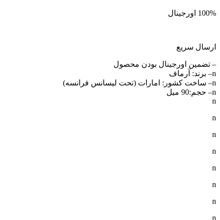
100% اورجینال
ارسال سریع
– تضمین اورجینال بودن محصول
n– برند: آرماف
n– ساخت کشور: امارات (تحت لیسانس فرانسه)
n– حجم:90 میل
n
n
n
n
n
n
n
n