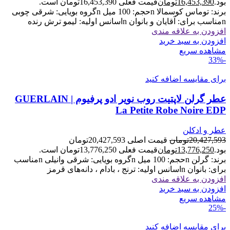
بود.
16,453,390
تومان
قیمت فعلی 16,453,390تومان است.
برند: توماس کوسمالا nحجم: 100 میل nگروه بویایی: شرقی چوبی
nمناسب برای: آقایان و بانوان nاسانس اولیه: لیمو ترش رنده
افزودن به علاقه مندی
افزودن به سبد خرید
مشاهده سریع
-33%
برای مقایسه اضافه کنید
عطر گرلن لاپتیت روب نویر ادو پرفیوم | GUERLAIN
La Petite Robe Noire EDP
عطر و ادکلن
20,427,593
تومان
قیمت اصلی 20,427,593تومان
بود.
13,776,250
تومان
قیمت فعلی 13,776,250تومان است.
برند: گرلن nحجم: 100 میل nگروه بویایی: شرقی وانیلی nمناسب
برای: بانوان nاسانس اولیه: ترنج ، بادام ، دانه‌های قرمز
افزودن به علاقه مندی
افزودن به سبد خرید
مشاهده سریع
-25%
برای مقایسه اضافه کنید