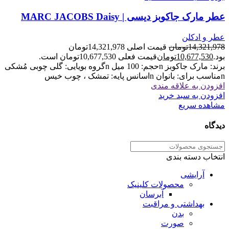
عطر مارک جاکوبز دیسی | MARC JACOBS Daisy
عطر و ادکلن
14,321,978
تومان
قیمت اصلی 14,321,978تومان
بود.
10,677,530
تومان
قیمت فعلی 10,677,530تومان است.
برند: مارک جاکوبز nحجم: 100 میل nگروه بویایی: گلی چوبی مُشکی
nمناسب برای: بانوان nاسانس پایه: تمشک ، چوب خیس
افزودن به علاقه مندی
افزودن به سبد خرید
مشاهده سریع
دیدگاه
انتخاب دسته بندی
آرایشی
محصولات کلینیک
آبرسان
بهداشتی و مراقبت
بدن
صورت