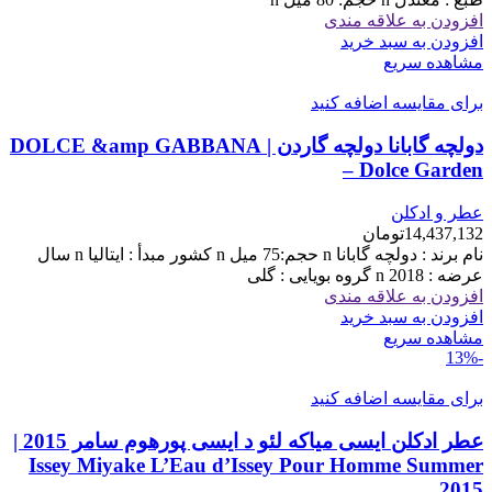
افزودن به علاقه مندی
افزودن به سبد خرید
مشاهده سریع
برای مقایسه اضافه کنید
دولچه گابانا دولچه گاردن | DOLCE &amp GABBANA
– Dolce Garden
عطر و ادکلن
14,437,132
تومان
نام برند : دولچه گابانا n حجم:75 میل n کشور مبدأ : ایتالیا n سال
عرضه : 2018 n گروه بویایی : گلی
افزودن به علاقه مندی
افزودن به سبد خرید
مشاهده سریع
-13%
برای مقایسه اضافه کنید
عطر ادکلن ایسی میاکه لئو د ایسی پورهوم سامر 2015 |
Issey Miyake L’Eau d’Issey Pour Homme Summer
2015