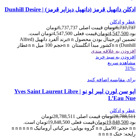
ادکلن دانهیل قرمز (دانهیل دیزایر قرمز) | Dunhill Desire
عطر و ادکلن
6,737,737
تومان
قیمت اصلی 6,737,737تومان
بود.
4,547,500
تومان
قیمت فعلی 4,547,500تومان است.
تضمین اورجینال بودن محصول n nبرند آلفرد دانهیل (Alfred
Dunhill) n nکشور مبدأ انگلستان n nحجم 100 میل n nعطار
افزودن به علاقه مندی
افزودن به سبد خرید
مشاهده سریع
-31%
برای مقایسه اضافه کنید
ایو سن لورن لیبر لو نو | Yves Saint Laurent Libre
L’Eau Nue
عطر و ادکلن
28,788,511
تومان
قیمت اصلی 28,788,511تومان
بود.
19,848,500
تومان
قیمت فعلی 19,848,500تومان است.
n n حجم: 90میل n n گروه بویایی: مرکباتی آروماتیک n n n n n n
رایحه: خنک n n n n