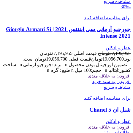
مشاهده سریع
-30%
برای مقایسه اضافه کنید
جورجیو آرمانی سی اینتنس 2021 | Giorgio Armani Sì
Intense 2021
عطر و ادکلن
27,195,955
تومان
قیمت اصلی 27,195,955تومان
بود.
19,056,700
تومان
قیمت فعلی 19,056,700تومان است.
– تضمین اورجینال بودن محصول n– برند :جورجیو آرمانی n– ساخت
کشور:ایتالیا n– حجم:100 میل n طبع : گرم n
افزودن به علاقه مندی
افزودن به سبد خرید
مشاهده سریع
برای مقایسه اضافه کنید
شنل ان 5 Chanel
عطر و ادکلن
افزودن به علاقه مندی
اطلاعات بیشتر