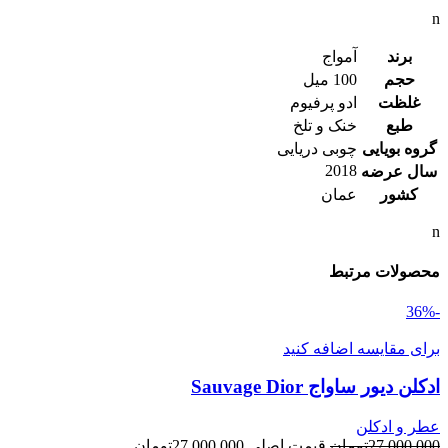
n
برند
آمواج
حجم
100 میل
غلظت
ادو پرفیوم
طبع
خنک و تلخ
گروه بویایی
چوبی دریایی
2018
سال عرضه
کشور
عمان
n
محصولات مرتبط
-36%
برای مقایسه اضافه کنید
ادکلن دیور ساواج Sauvage Dior
عطر و ادکلن
27,000,000
تومان
قیمت اصلی 27,000,000تومان