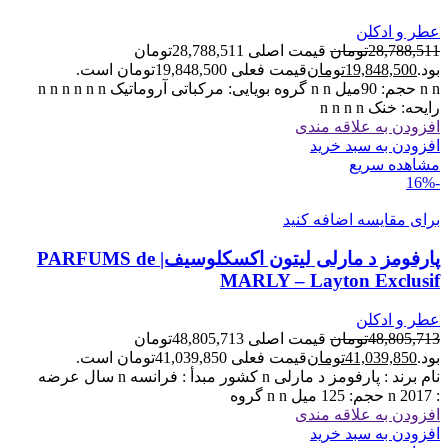
عطر و ادکلن
28,788,511
تومان
قیمت اصلی 28,788,511تومان
بود.
19,848,500
تومان
قیمت فعلی 19,848,500تومان است.
n n حجم: 90میل n n گروه بویایی: مرکباتی آروماتیک n n n n n n
رایحه: خنک n n n n
افزودن به علاقه مندی
افزودن به سبد خرید
مشاهده سریع
-16%
برای مقایسه اضافه کنید
پارفومز د مارلی لیتون اکسکلوسیف| PARFUMS de
MARLY – Layton Exclusif
عطر و ادکلن
48,805,713
تومان
قیمت اصلی 48,805,713تومان
بود.
41,039,850
تومان
قیمت فعلی 41,039,850تومان است.
نام برند : پارفومز د مارلی n کشور مبدأ : فرانسه n سال عرضه
: 2017 n حجم: 125 میل n n گروه
افزودن به علاقه مندی
افزودن به سبد خرید