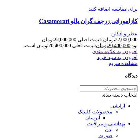
برای مقایسه اضافه کنید
کازاموراتی زرجف گران بالو Casamorati
عطر و ادکلن
22,000,000
تومان
قیمت اصلی 22,000,000تومان
بود.
20,400,000
تومان
قیمت فعلی 20,400,000تومان است.
افزودن به علاقه مندی
افزودن به سبد خرید
مشاهده سریع
دیدگاه
انتخاب دسته بندی
آرایشی
محصولات کلینیک
آبرسان
بهداشتی و مراقبت
بدن
صورت