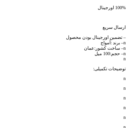
100% اورجینال
ارسال سریع
– تضمین اورجینال بودن محصول
n– برند :آمواج
n– ساخت کشور:عمان
n– حجم:100 میل
n
توضیحات تکمیلی:
n
n
n
n
n
n