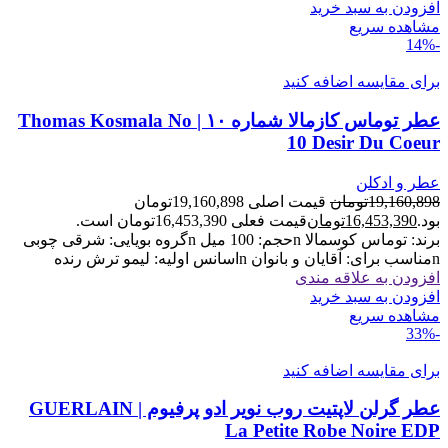
افزودن به سبد خرید
مشاهده سریع
-14%
برای مقایسه اضافه کنید
عطر توماس کازمالا شماره ۱۰ | Thomas Kosmala No
10 Desir Du Coeur
عطر و ادکلن
19,160,898
تومان
قیمت اصلی 19,160,898تومان
بود.
16,453,390
تومان
قیمت فعلی 16,453,390تومان است.
برند: توماس کوسمالا nحجم: 100 میل nگروه بویایی: شرقی چوبی
nمناسب برای: آقایان و بانوان nاسانس اولیه: لیمو ترش رنده
افزودن به علاقه مندی
افزودن به سبد خرید
مشاهده سریع
-33%
برای مقایسه اضافه کنید
عطر گرلن لاپتیت روب نویر ادو پرفیوم | GUERLAIN
La Petite Robe Noire EDP