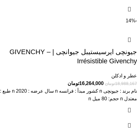
-14%
جیونچی ایرسیستیبل جیوانچی | GIVENCHY –
Irrésistible Givenchy
عطر و ادکلن
16,264,000
تومان
18,988,167
تومان
نام برند : جیونچی n کشور مبدأ : فرانسه n سال عرضه : 2020 n طبع :
معتدل n حجم: 80 میل n