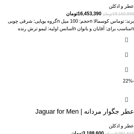
عطر و ادکلن
16,453,390
تومان
19,160,898
تومان
برند: توماس کوسمالا nحجم: 100 میل nگروه بویایی: شرقی چوبی
nمناسب برای: آقایان و بانوان nاسانس اولیه: لیمو ترش رنده
-22%
عطر جگوار مردانه | Jaguar for Men
عطر و ادکلن
3,188,600
تومان
4,091,644
تومان