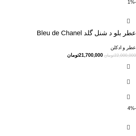
-1%
عطر بلو د شنل گلد Bleu de Chanel
عطر و ادکلن
21,700,000
تومان
22,000,000
تومان
-4%