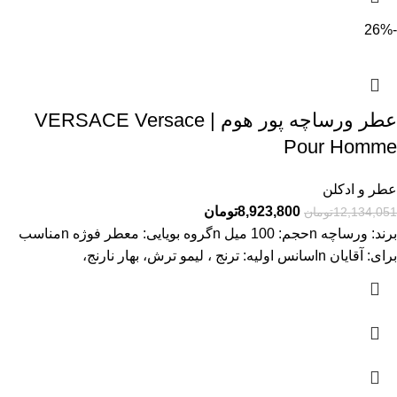
-26%
عطر ورساچه پور هوم | VERSACE Versace
Pour Homme
عطر و ادکلن
8,923,800
تومان
12,134,051
تومان
برند: ورساچه nحجم: 100 میل nگروه بویایی: معطر فوژه nمناسب
برای: آقایان nاسانس اولیه: ترنج ، لیمو ترش، بهار نارنج،