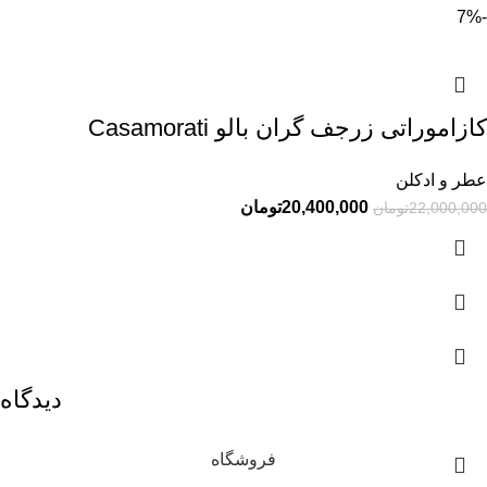
-7%
کازاموراتی زرجف گران بالو Casamorati
عطر و ادکلن
20,400,000
تومان
22,000,000
تومان
دیدگاه
فروشگاه