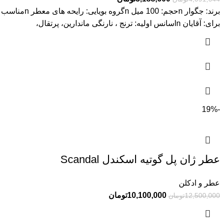
برند: جگوار nحجم: 100 میل nگروه بویایی: رایحه های معطر nمناسب
برای: آقایان nاسانس اولیه: ترنج ، نارنگی ماندارین، پرتقال،
-19%
عطر ژان پل گوتیه اسکندل Scandal
عطر و ادکلن
10,100,000
تومان
12,500,000
تومان