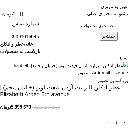
عبور به ناوبری
0
رفتن به محتوای اصلی
منو
0
تومان
شماره تماس:
جستجو
09391015045
خانه
عطر و ادکلن
بازگشت به محصولات
-6%
بزرگنمایی تصویر
عطر ادکلن الیزابت آردن فیفت اونو (خیابان پنجم) |
Elizabeth Arden 5th avenue
5,899,670
تومان
6,254,589
تومان