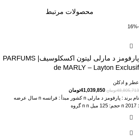
محصولات مرتبط
-16%
پارفومز د مارلی لیتون اکسکلوسیف| PARFUMS
de MARLY – Layton Exclusif
عطر و ادکلن
41,039,850
تومان
48,805,713
تومان
نام برند : پارفومز د مارلی n کشور مبدأ : فرانسه n سال عرضه
: 2017 n حجم: 125 میل n n گروه