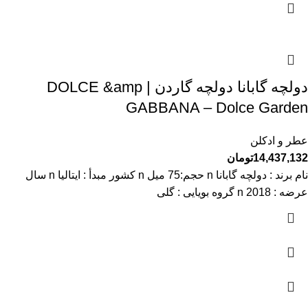
دولچه گابانا دولچه گاردن | DOLCE &amp
GABBANA – Dolce Garden
عطر و ادکلن
14,437,132
تومان
نام برند : دولچه گابانا n حجم:75 میل n کشور مبدأ : ایتالیا n سال
عرضه : 2018 n گروه بویایی : گلی