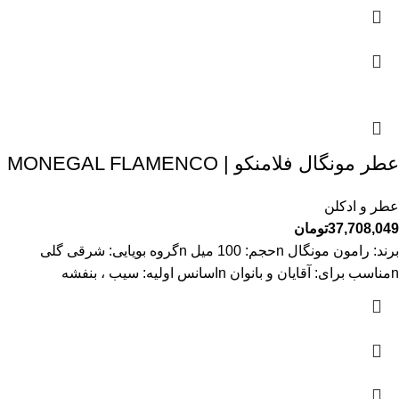
عطر مونگال فلامنکو | MONEGAL FLAMENCO
عطر و ادکلن
37,708,049
تومان
برند: رامون مونگال nحجم: 100 میل nگروه بویایی: شرقی گلی
nمناسب برای: آقایان و بانوان nاسانس اولیه: سیب ، بنفشه