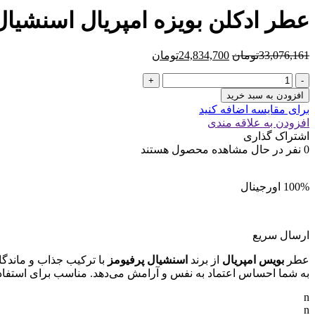
عطر ادکلن بویزه امپریال اسنشیال پارفومز | NTIAL PARFUMS
قیمت
قیمت
33,076,161
تومان
24,834,700
تومان
اصلی
فعلی
عطر
33,076,161تومان
24,834,700تومان
ادکلن
بود.
است.
افزودن به سبد خرید
بویزه
برای مقایسه اضافه کنید
امپریال
افزودن به علاقه مندی
اسنشیال
اشتراک گذاری
پارفومز
0
نفر در حال مشاهده محصول هستند
|
BOIS
IMPERIAL
100% اورجینال
ESSENTIAL
PARFUMS
عدد
ارسال سریع
عطر
بویس امپریال
از برند
اسنشیال پرفیومز
با ترکیب جذاب و ماندگار
به شما احساس اعتماد به نفس و آرامش می‌دهد. مناسب برای استفا
n
n