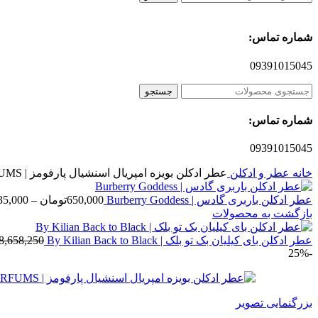
شماره تماس:
09391015045
جستجو
شماره تماس:
09391015045
خانه
عطر و ادکلن
عطر ادکلن بویزه امپریال اسنشیال پارفومز | BOIS IMPERIAL ESSENTIAL PARFUMS
عطر ادکلن باربری گادس | Burberry Goddess
650,000
تومان
–
35,000
بازگشت به محصولات
عطر ادکلن بای کیلیان بک تو بلک | By Kilian Back to Black
8,658,250
-25%
بزرگنمایی تصویر