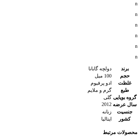
n
n
n
n
n
n
برند
دولچه گابانا
حجم
100 میل
غلظت
ادو پرفیوم
طبع
گرم و ملایم
گروه بویایی
گلی
2012
سال عرضه
جنسیت
زنانه
کشور
ایتالیا
محصولات مرتبط