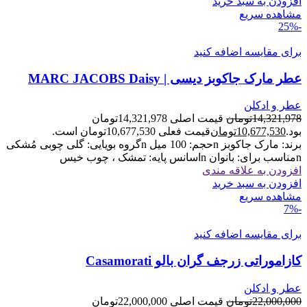
افزودن به سبد خرید
مشاهده سریع
-25%
برای مقایسه اضافه کنید
عطر مارک جاکوبز دیسی | MARC JACOBS Daisy
عطر و ادکلن
14,321,978
تومان
قیمت اصلی 14,321,978تومان
بود.
10,677,530
تومان
قیمت فعلی 10,677,530تومان است.
برند: مارک جاکوبز nحجم: 100 میل nگروه بویایی: گلی چوبی مُشکی
nمناسب برای: بانوان nاسانس پایه: تمشک ، چوب خیس
افزودن به علاقه مندی
افزودن به سبد خرید
مشاهده سریع
-7%
برای مقایسه اضافه کنید
کازاموراتی زرجف گران بالو Casamorati
عطر و ادکلن
22,000,000
تومان
قیمت اصلی 22,000,000تومان