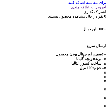
برای مقایسه اضافه کنید
افزودن به علاقه مندی
اشتراک گذاری
0
نفر در حال مشاهده محصول هستند
100% اورجینال
ارسال سریع
– تضمین اورجینال بودن محصول
n
– برند:دولچه گابانا
n
– ساخت کشور:ایتالیا
n
– حجم:100 میل
n
n
n
n
n
n