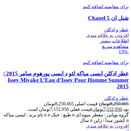
برای مقایسه اضافه کنید
شنل ان 5 Chanel
عطر و ادکلن
افزودن به علاقه مندی
اطلاعات بیشتر
مشاهده سریع
-13%
برای مقایسه اضافه کنید
عطر ادکلن ایسی میاکه لئو د ایسی پورهوم سامر 2015 |
Issey Miyake L’Eau d’Issey Pour Homme Summer
2015
عطر و ادکلن
8,250,665
تومان
قیمت اصلی 8,250,665تومان
بود.
7,152,950
تومان
قیمت فعلی 7,152,950تومان است.
گروه بویایی : معطر میوه ای n طبع : خنک n n نام برند : ایسی میاکه
n کشور مبدأ : ژاپن n سال
افزودن به علاقه مندی