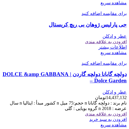
مشاهده سریع
برای مقایسه اضافه کنید
جی پارلیس ژوهان بی ریچ کریستال
عطر و ادکلن
افزودن به علاقه مندی
اطلاعات بیشتر
مشاهده سریع
برای مقایسه اضافه کنید
دولچه گابانا دولچه گاردن | DOLCE &amp GABBANA
– Dolce Garden
عطر و ادکلن
14,437,132
تومان
نام برند : دولچه گابانا n حجم:75 میل n کشور مبدأ : ایتالیا n سال
عرضه : 2018 n گروه بویایی : گلی
افزودن به علاقه مندی
افزودن به سبد خرید
مشاهده سریع