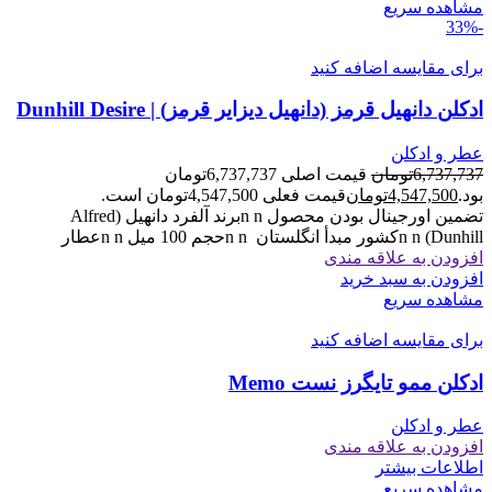
مشاهده سریع
-33%
برای مقایسه اضافه کنید
ادکلن دانهیل قرمز (دانهیل دیزایر قرمز) | Dunhill Desire
عطر و ادکلن
6,737,737
تومان
قیمت اصلی 6,737,737تومان
بود.
4,547,500
تومان
قیمت فعلی 4,547,500تومان است.
تضمین اورجینال بودن محصول n nبرند آلفرد دانهیل (Alfred
Dunhill) n nکشور مبدأ انگلستان n nحجم 100 میل n nعطار
افزودن به علاقه مندی
افزودن به سبد خرید
مشاهده سریع
برای مقایسه اضافه کنید
ادکلن ممو تایگرز نست Memo
عطر و ادکلن
افزودن به علاقه مندی
اطلاعات بیشتر
مشاهده سریع