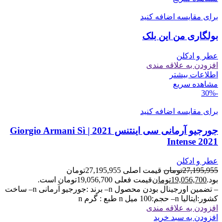
برای مقایسه اضافه کنید
بولگاری من این بلک
عطر و ادکلن
افزودن به علاقه مندی
اطلاعات بیشتر
مشاهده سریع
-30%
برای مقایسه اضافه کنید
جورجیو آرمانی سی اینتنس 2021 | Giorgio Armani Sì
Intense 2021
عطر و ادکلن
27,195,955
تومان
قیمت اصلی 27,195,955تومان
بود.
19,056,700
تومان
قیمت فعلی 19,056,700تومان است.
– تضمین اورجینال بودن محصول n– برند :جورجیو آرمانی n– ساخت
کشور:ایتالیا n– حجم:100 میل n طبع : گرم n
افزودن به علاقه مندی
افزودن به سبد خرید