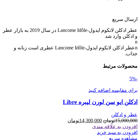
ارسال سریع
عطر ادکلن لانکوم ایدول-Lancome Idôle در سال 2019 به بازار عطر
و ادکلن وارد شد
n
nعطر ادکلن لانکوم ایدول-Lancome Idôle عطری است زنانه و
جذاب.
محصولات مرتبط
-5%
برای مقایسه اضافه کنید
ادکلن ایو سن لورن لیبره Libre
عطر و ادکلن
قیمت
قیمت
15,000,000
تومان
14,300,000
تومان
اصلی
فعلی
افزودن به علاقه مندی
15,000,000تومان
14,300,000تومان
افزودن به سبد خرید
بود.
است.
مشاهده سریع