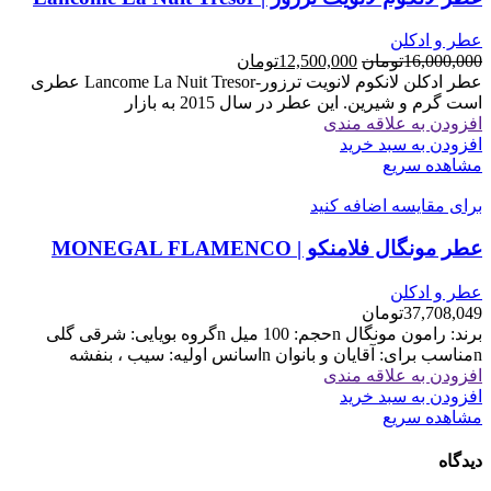
عطر و ادکلن
قیمت
قیمت
16,000,000
تومان
12,500,000
تومان
اصلی
فعلی
عطر ادکلن لانکوم لانويت ترزور-Lancome La Nuit Tresor عطری
16,000,000تومان
12,500,000تومان
است گرم و شیرین. این عطر در سال 2015 به بازار
بود.
است.
افزودن به علاقه مندی
افزودن به سبد خرید
مشاهده سریع
برای مقایسه اضافه کنید
عطر مونگال فلامنکو | MONEGAL FLAMENCO
عطر و ادکلن
37,708,049
تومان
برند: رامون مونگال nحجم: 100 میل nگروه بویایی: شرقی گلی
nمناسب برای: آقایان و بانوان nاسانس اولیه: سیب ، بنفشه
افزودن به علاقه مندی
افزودن به سبد خرید
مشاهده سریع
دیدگاه