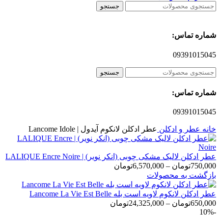
جستجو
شماره تماس:
09391015045
جستجو
شماره تماس:
09391015045
خانه
عطر و ادکلن
عطر ادکلن لانکوم آیدول | Lancome Idole
عطر ادکلن لالیک مشکی چوبی (انکر نویر) | LALIQUE Encre Noire
محدوده
750,000
تومان
–
6,570,000
تومان
قیمت:
بازگشت به محصولات
750,000تومان
تا
عطر ادکلن لانکوم لاویه است بله Lancome La Vie Est Belle
محدوده
6,570,000تومان
650,000
تومان
–
24,325,000
تومان
-10%
قیمت: