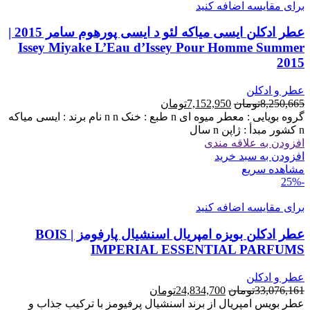
برای مقایسه اضافه کنید
عطر ادکلن ایسی میاکه لئو د ایسی پورهوم سامر 2015 |
Issey Miyake L’Eau d’Issey Pour Homme Summer
2015
عطر و ادکلن
قیمت
قیمت
8,250,665
تومان
7,152,950
تومان
اصلی
فعلی
گروه بویایی : معطر میوه ای n طبع : خنک n n نام برند : ایسی میاکه
8,250,665تومان
7,152,950تومان
n کشور مبدأ : ژاپن n سال
بود.
است.
افزودن به علاقه مندی
افزودن به سبد خرید
مشاهده سریع
-25%
برای مقایسه اضافه کنید
عطر ادکلن بویزه امپریال اسنشیال پارفومز | BOIS
IMPERIAL ESSENTIAL PARFUMS
عطر و ادکلن
قیمت
قیمت
33,076,161
تومان
24,834,700
تومان
اصلی
فعلی
عطر بویس امپریال از برند اسنشیال پرفیومز با ترکیب جذاب و