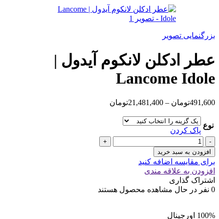
650,000تومان
تا
24,325,000تومان
بزرگنمایی تصویر
عطر ادکلن لانکوم آیدول |
Lancome Idole
محدوده
491,600
تومان
–
21,481,400
تومان
قیمت:
491,600تومان
نوع
تا
پاک کردن
21,481,400تومان
عطر
ادکلن
افزودن به سبد خرید
لانکوم
برای مقایسه اضافه کنید
آیدول
افزودن به علاقه مندی
|
اشتراک گذاری
Lancome
0
نفر در حال مشاهده محصول هستند
Idole
عدد
100% اورجینال