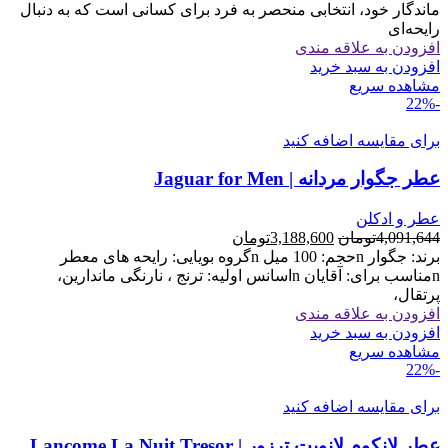
33,076,161تومان
24,834,700تومان
ماندگار خود، انتخابی منحصر به فرد برای کسانی است که به دنبال
بود.
است.
رایحه‌ای
افزودن به علاقه مندی
افزودن به سبد خرید
مشاهده سریع
-22%
برای مقایسه اضافه کنید
عطر جگوار مردانه | Jaguar for Men
عطر و ادکلن
قیمت
قیمت
4,091,644
تومان
3,188,600
تومان
اصلی
فعلی
برند: جگوار nحجم: 100 میل nگروه بویایی: رایحه های معطر
4,091,644تومان
3,188,600تومان
nمناسب برای: آقایان nاسانس اولیه: ترنج ، نارنگی ماندارین،
بود.
است.
پرتقال،
افزودن به علاقه مندی
افزودن به سبد خرید
مشاهده سریع
-22%
برای مقایسه اضافه کنید
عطر لانکوم لانویت ترزور | Lancome La Nuit Tresor