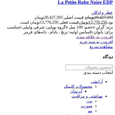
La Petite Robe Noire EDP
عطر و ادکلن
20,427,593
تومان
قیمت اصلی 20,427,593تومان
بود.
13,776,250
تومان
قیمت فعلی 13,776,250تومان است.
برند: گرلن nحجم: 100 میل nگروه بویایی: شرقی وانیلی nمناسب
برای: بانوان nاسانس اولیه: ترنج ، بادام ، دانه‌های قرمز
افزودن به علاقه مندی
افزودن به سبد خرید
مشاهده سریع
دیدگاه
انتخاب دسته بندی
آرایشی
محصولات کلینیک
آبرسان
بهداشتی و مراقبت
بدن
صورت
مو