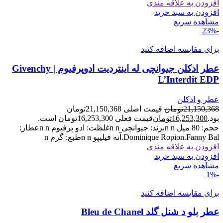
افزودن به علاقه مندی
افزودن به سبد خرید
مشاهده سریع
-23%
برای مقایسه اضافه کنید
عطر ادکلن جیوانچی له اینتردیت ادوپرفیوم | Givenchy
L’Interdit EDP
عطر و ادکلن
21,150,368
تومان
قیمت اصلی 21,150,368تومان
بود.
16,253,300
تومان
قیمت فعلی 16,253,300تومان است.
حجم: 80 میل n nبرند: جیوانچی n nغلظت: ادو پرفیوم n nعطار:
Dominique Ropion.Fanny Bal.آنه فیلیپو n nطبع: گرم n
افزودن به علاقه مندی
افزودن به سبد خرید
مشاهده سریع
-1%
برای مقایسه اضافه کنید
عطر بلو د شنل گلد Bleu de Chanel