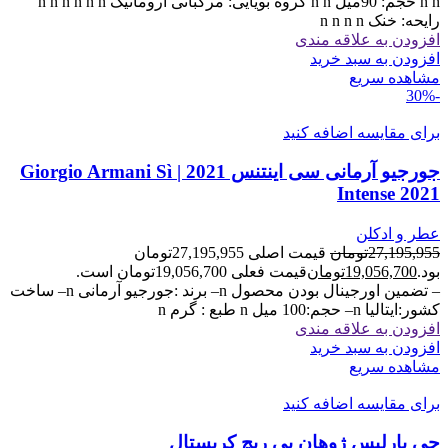
n n حجم: 90میل n n گروه بویایی: مرکباتی آروماتیک n n n n n n
رایحه: خنک n n n n
افزودن به علاقه مندی
افزودن به سبد خرید
مشاهده سریع
-30%
برای مقایسه اضافه کنید
جورجیو آرمانی سی اینتنس 2021 | Giorgio Armani Sì
Intense 2021
عطر و ادکلن
27,195,955
تومان
قیمت اصلی 27,195,955تومان
بود.
19,056,700
تومان
قیمت فعلی 19,056,700تومان است.
– تضمین اورجینال بودن محصول n– برند :جورجیو آرمانی n– ساخت
کشور:ایتالیا n– حجم:100 میل n طبع : گرم n
افزودن به علاقه مندی
افزودن به سبد خرید
مشاهده سریع
برای مقایسه اضافه کنید
جی پارلیس ژوهان بی ریچ کریستال