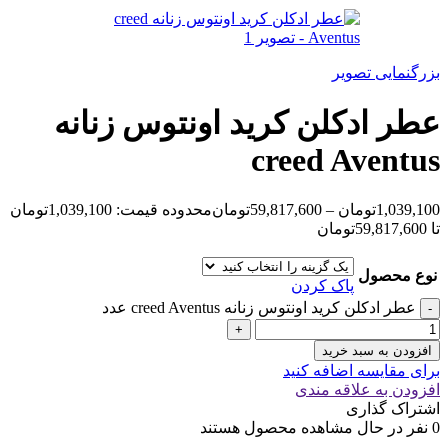
بزرگنمایی تصویر
عطر ادکلن کرید اونتوس زنانه
creed Aventus
1,039,100
تومان
–
59,817,600
تومان
محدوده قیمت: 1,039,100تومان
تا 59,817,600تومان
نوع محصول
پاک کردن
عطر ادکلن کرید اونتوس زنانه creed Aventus عدد
افزودن به سبد خرید
برای مقایسه اضافه کنید
افزودن به علاقه مندی
اشتراک گذاری
0
نفر در حال مشاهده محصول هستند