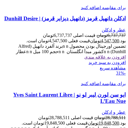
برای مقایسه اضافه کنید
ادکلن دانهیل قرمز (دانهیل دیزایر قرمز) | Dunhill Desire
عطر و ادکلن
6,737,737
تومان
قیمت اصلی 6,737,737تومان
بود.
4,547,500
تومان
قیمت فعلی 4,547,500تومان است.
تضمین اورجینال بودن محصول n nبرند آلفرد دانهیل (Alfred
Dunhill) n nکشور مبدأ انگلستان n nحجم 100 میل n nعطار
افزودن به علاقه مندی
افزودن به سبد خرید
مشاهده سریع
-31%
برای مقایسه اضافه کنید
ایو سن لورن لیبر لو نو | Yves Saint Laurent Libre
L’Eau Nue
عطر و ادکلن
28,788,511
تومان
قیمت اصلی 28,788,511تومان
بود.
19,848,500
تومان
قیمت فعلی 19,848,500تومان است.