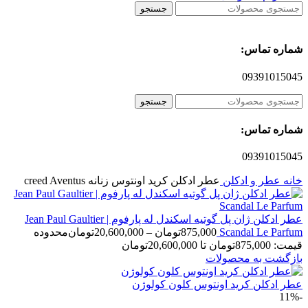
جستجو
شماره تماس:
09391015045
جستجو
شماره تماس:
09391015045
خانه
عطر و ادکلن
عطر ادکلن کرید اونتوس زنانه creed Aventus
عطر ادکلن ژان پل گوتیه اسکندل له پارفوم | Jean Paul Gaultier
Scandal Le Parfum
875,000
تومان
–
20,600,000
تومان
محدوده
قیمت: 875,000تومان تا 20,600,000تومان
بازگشت به محصولات
عطر ادکلن کرید اونتوس کلون کولوژن
-11%