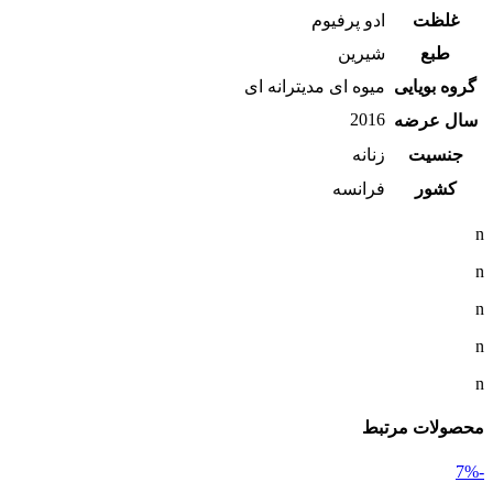
غلظت
ادو پرفیوم
طبع
شیرین
گروه بویایی
میوه ای مدیترانه ای
2016
سال عرضه
جنسیت
زنانه
کشور
فرانسه
n
n
n
n
n
محصولات مرتبط
-7%