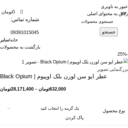
0
0
عبور به ناوبری
منو
0
تومان
رفتن به محتوای اصلی
شماره تماس:
جستجو
09391015045
خانه
سایر
بازگشت به محصولات
-25%
بزرگنمایی تصویر
عطر ایو سن لورن بلک اوپیوم | Black Opium
632,000
تومان
–
28,171,400
تومان
نوع محصول
پاک کردن