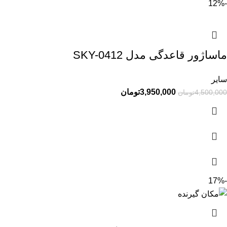
-12%
ماساژور قاعدگی مدل SKY-0412
سایر
3,950,000
تومان
4,500,000
تومان
-17%