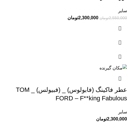
سایر
2,300,000
تومان
2,550,000
تومان
عطر فاکینگ (فابولوس) _ (فبیولس) _ TOM
FORD – F**king Fabulous
سایر
2,300,000
تومان