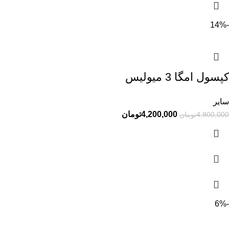
-14%
کپسول امگا 3 میولیس
سایر
4,200,000
تومان
4,900,000
تومان
-6%