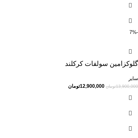
-7%
گلوکزامین سولفات کرکلند
سایر
12,900,000
تومان
13,900,000
تومان