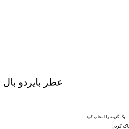
عطر بایردو بال د افریکا | que
اک کردن