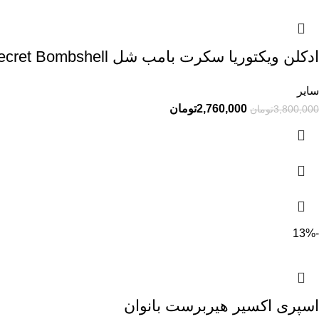
ادکلن ویکتوریا سکرت بامب شل Victoria Secret Bombshell
سایر
2,760,000
تومان
3,800,000
تومان
-13%
اسپری اکسیر هیربرست بانوان