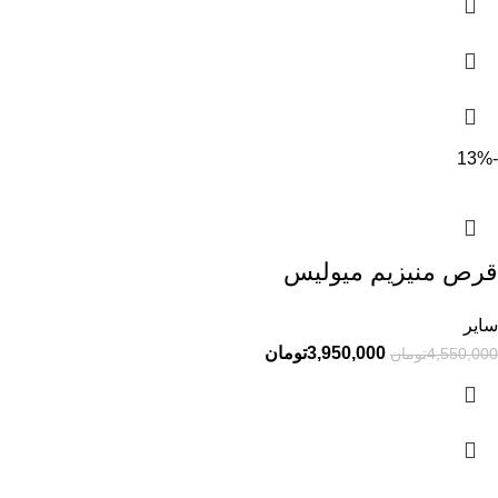
-13%
قرص منیزیم میولیس
سایر
3,950,000
تومان
4,550,000
تومان