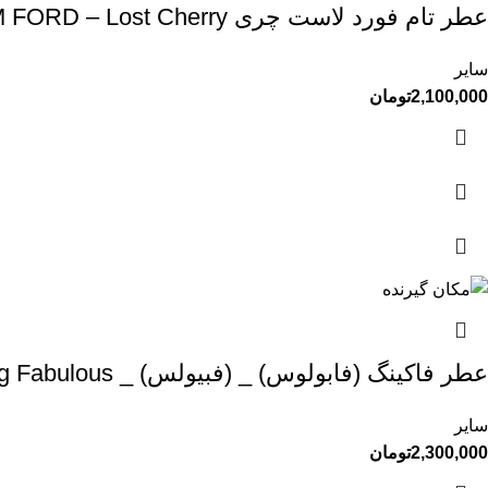
عطر تام فورد لاست چری TOM FORD – Lost Cherry
سایر
2,100,000
تومان
عطر فاکینگ (فابولوس) _ (فبیولس) _ TOM FORD – F**king Fabulous
سایر
2,300,000
تومان