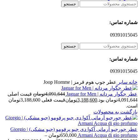
جستجو
شماره تماس:
09391015045
جستجو
شماره تماس:
09391015045
خانه
سایر
عطر جوپ هوم قرمز | Joop Homme
عطر جگوار مردانه | Jaguar for Men
4,091,644
تومان
قیمت اصلی
4,091,644تومان بود.
3,188,600
تومان
قیمت فعلی 3,188,600تومان
است.
بازگشت به محصولات
عطر جورجیو آرمانی آکوا دی جیو پرفومو (جیو مشکی) | Giorgio
Armani Acqua di gio profumo
650,000
تومان
–