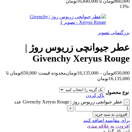
860,000تومان تا 16,840,000تومان
-13%
بزرگنمایی تصویر
عطر جیوانچی زریوس روژ |
Givenchy Xeryus Rouge
650,000
تومان
–
16,135,000
تومان
محدوده قیمت: 650,000تومان تا
16,135,000تومان
نوع محصول
پاک کردن
عطر جیوانچی زریوس روژ | Givenchy Xeryus Rouge عدد
افزودن به سبد خرید
برای مقایسه اضافه کنید
افزودن به علاقه مندی
اشتراک گذاری