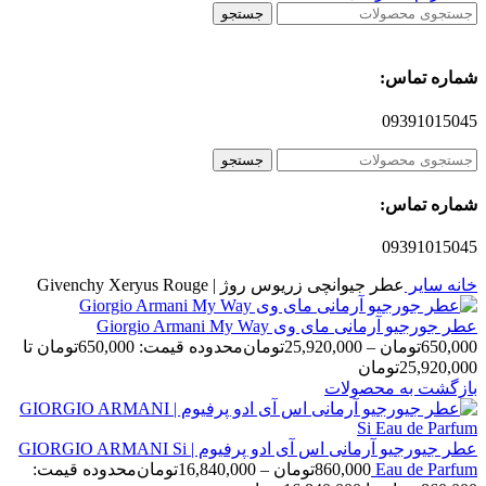
جستجو
شماره تماس:
09391015045
جستجو
شماره تماس:
09391015045
خانه
سایر
عطر جیوانچی زریوس روژ | Givenchy Xeryus Rouge
عطر جورجیو آرمانی مای وی Giorgio Armani My Way
650,000
تومان
–
25,920,000
تومان
محدوده قیمت: 650,000تومان تا
25,920,000تومان
بازگشت به محصولات
عطر جیورجیو آرمانی اس آی ادو پرفیوم | GIORGIO ARMANI Si
Eau de Parfum
860,000
تومان
–
16,840,000
تومان
محدوده قیمت: