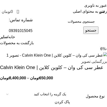
عبور به ناوبری
0
رفتن به محتوای اصلی
منو
0
تومان
شماره تماس:
جستجو
09391015045
خانه
سایر
بازگشت به محصولات
-6%
بزرگنمایی تصویر
عطر سی کی وان – کلوین کلاین | Calvin Klein One
650,000
تومان
–
8,400,000
تومان
نوع محصول
پاک کردن