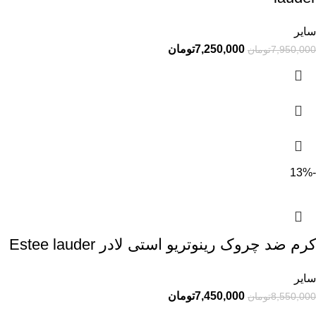
سایر
7,250,000
تومان
7,950,000
تومان
-13%
کرم ضد چروک رینوتریو استی لادر Estee lauder
سایر
7,450,000
تومان
8,550,000
تومان