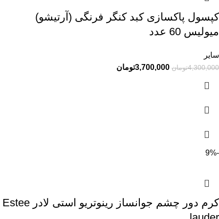
کپسول پاکسازی کبد کنگر فرنگی (آرتیشو)
میولیس 60 عدد
سایر
3,700,000
تومان
4,300,000
تومان
-9%
کرم دور چشم جوانساز رینوتریو استی لادر Estee
lauder