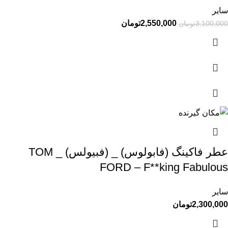
سایر
2,550,000
تومان
3,100,000
تومان
عطر فاکینگ (فابولوس) _ (فبیولس) _ TOM
FORD – F**king Fabulous
سایر
2,300,000
تومان