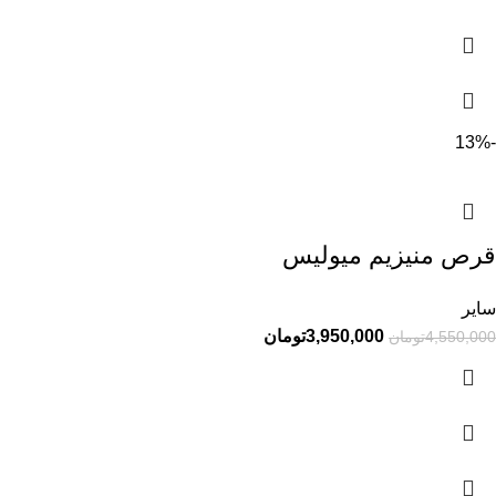
-13%
قرص منیزیم میولیس
سایر
3,950,000
تومان
4,550,000
تومان