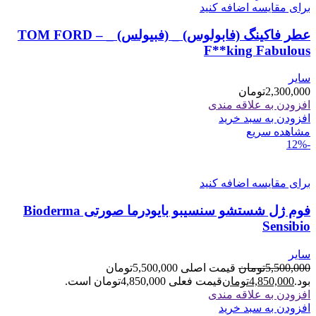
برای مقایسه اضافه کنید
عطر فاکینگ (فابولوس) _ (فبیولس) _ TOM FORD –
F**king Fabulous
سایر
2,300,000
تومان
افزودن به علاقه مندی
افزودن به سبد خرید
مشاهده سریع
-12%
برای مقایسه اضافه کنید
فوم ژل شستشو سنسیبو بایودرما صورتی Bioderma
Sensibio
سایر
5,500,000
تومان
قیمت اصلی 5,500,000تومان
بود.
4,850,000
تومان
قیمت فعلی 4,850,000تومان است.
افزودن به علاقه مندی
افزودن به سبد خرید