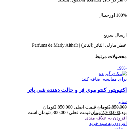
100% اورجینال
ارسال سریع
عطر مارلی الثائر (التائر) | Parfums de Marly Althaïr
محصولات مرتبط
-19%
برای مقایسه اضافه کنید
اکتیویتور کنتو موی فر و حالت دهنده شی باتر
سایر
2,850,000
تومان
قیمت اصلی 2,850,000تومان
بود.
2,300,000
تومان
قیمت فعلی 2,300,000تومان است.
افزودن به علاقه مندی
افزودن به سبد خرید
مشاهده سریع