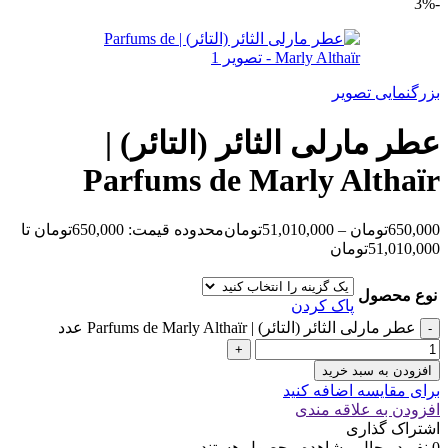
-3%
بزرگنمایی تصویر
عطر مارلی الثائر (التائر) |
Parfums de Marly Althaïr
650,000
تومان
–
51,010,000
تومان
محدوده قیمت: 650,000تومان تا
51,010,000تومان
نوع محصول
پاک کردن
عطر مارلی الثائر (التائر) | Parfums de Marly Althaïr عدد
افزودن به سبد خرید
برای مقایسه اضافه کنید
افزودن به علاقه مندی
اشتراک گذاری
0
نفر در حال مشاهده محصول هستند