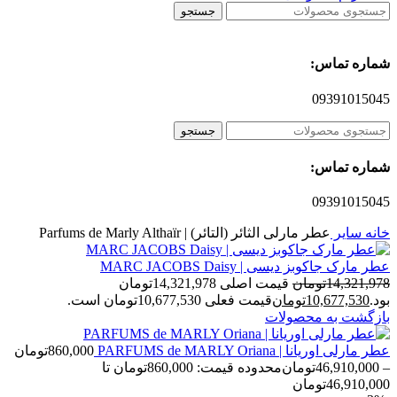
جستجو
شماره تماس:
09391015045
جستجو
شماره تماس:
09391015045
خانه
سایر
عطر مارلی الثائر (التائر) | Parfums de Marly Althaïr
عطر مارک جاکوبز دیسی | MARC JACOBS Daisy
14,321,978
تومان
قیمت اصلی 14,321,978تومان
بود.
10,677,530
تومان
قیمت فعلی 10,677,530تومان است.
بازگشت به محصولات
عطر مارلی اوریانا | PARFUMS de MARLY Oriana
860,000
تومان
–
46,910,000
تومان
محدوده قیمت: 860,000تومان تا
46,910,000تومان