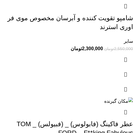
شامپو تقویت کننده و آبرسان مخصوص موی فر
اوری استرند
سایر
2,300,000
تومان
2,550,000
تومان
عطر فاکینگ (فابولوس) _ (فبیولس) _ TOM
FORD – F**king Fabulous