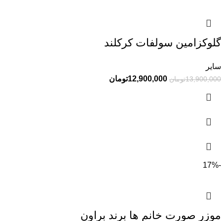
گلوکزامین سولفات کرکلند
سایر
12,900,000
تومان
13,900,000
تومان
-17%
موزر صورت خانم ها برند براون