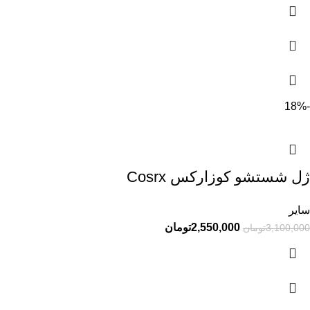
-18%
ژل شستشو کوزارکس Cosrx
سایر
2,550,000
تومان
3,100,000
تومان