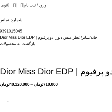
0
ورود / ثبت نام
0
توما
شماره تماس
9391015045
خانه
سایر
عطر میس دیور ادو پرفیوم | Dior Miss Dior EDP
بازگشت به محصولات
Dior Miss Dior ED
710,000
تومان
–
40,120,000
تومان