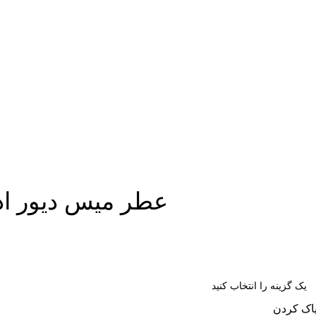
عطر میس دیور ادو پرفیوم | P
اک کردن