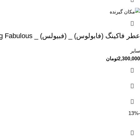
عطر فاکینگ (فابولوس) _ (فبیولس) _ TOM FORD – F**king Fabulous
سایر
2,300,000
تومان
-13%