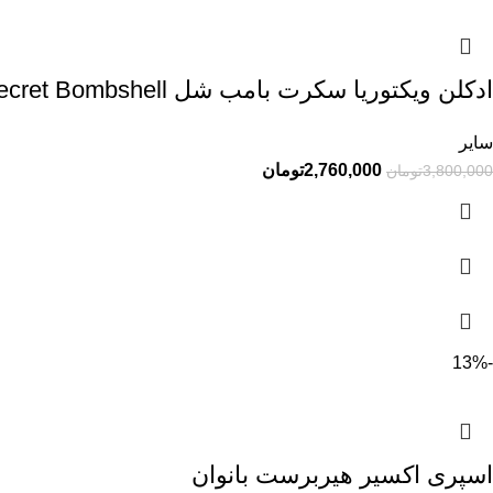
ادکلن ویکتوریا سکرت بامب شل Victoria Secret Bombshell
سایر
2,760,000
تومان
3,800,000
تومان
-13%
اسپری اکسیر هیربرست بانوان