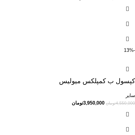
-13%
کپسول ب کمپلکس میولیس
سایر
3,950,000
تومان
4,550,000
تومان