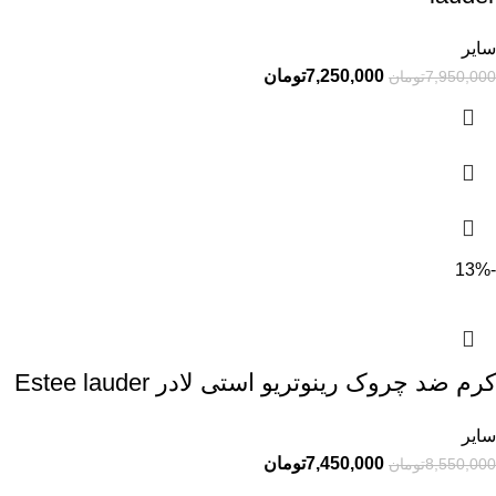
سایر
7,250,000
تومان
7,950,000
تومان
-13%
کرم ضد چروک رینوتریو استی لادر Estee lauder
سایر
7,450,000
تومان
8,550,000
تومان