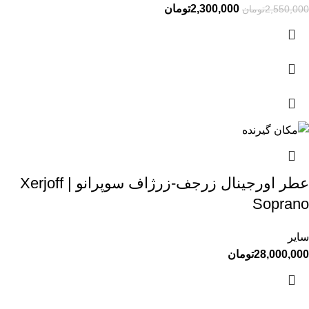
2,300,000
تومان
2,550,000
تومان
عطر اورجینال زرجف-زرژاف سوپرانو | Xerjoff
Soprano
سایر
28,000,000
تومان