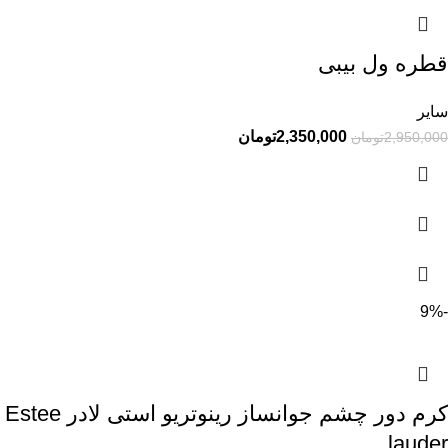
قطره ول بیبی
سایر
2,350,000
تومان
2,950,000
تومان
-9%
کرم دور چشم جوانساز رینوتریو استی لادر Estee
lauder