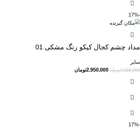
-17%
مداد چشم کجال کیکو رنگ مشکی 01
سایر
2,950,000
تومان
3,550,000
تومان
-17%