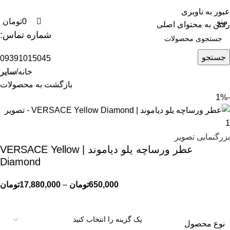
0
0
عبور به ناوبری
منو
0
تومان
رفتن به محتوای اصلی
شماره تماس:
جستجو
09391015045
خانه
سایر
بازگشت به محصولات
-1%
بزرگنمایی تصویر
عطر ورساچه یلو دیاموند | VERSACE Yellow
Diamond
650,000
تومان
–
17,880,000
تومان
نوع محصول