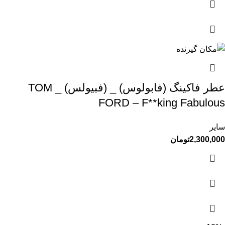
عطر فاکینگ (فابولوس) _ (فبیولس) _ TOM
FORD – F**king Fabulous
سایر
2,300,000
تومان