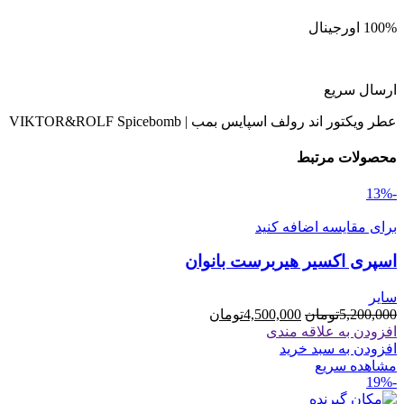
VIKTOR&ROLF
Spicebomb
100% اورجینال
عدد
ارسال سریع
عطر ویکتور اند رولف اسپایس بمب | VIKTOR&ROLF Spicebomb
محصولات مرتبط
-13%
برای مقایسه اضافه کنید
اسپری اکسیر هیربرست بانوان
سایر
قیمت
قیمت
5,200,000
تومان
4,500,000
تومان
اصلی
فعلی
افزودن به علاقه مندی
5,200,000تومان
4,500,000تومان
افزودن به سبد خرید
بود.
است.
مشاهده سریع
-19%