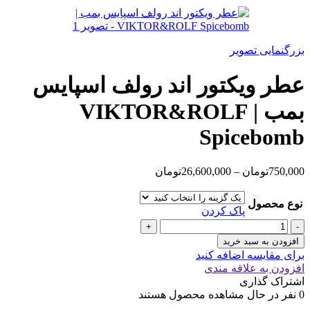
قیمت:
650,000تومان
تا
22,272,000تومان
بزرگنمایی تصویر
عطر ویکتور اند رولف اسپایس
بمب | VIKTOR&ROLF
Spicebomb
محدوده
750,000
تومان
–
26,600,000
تومان
قیمت:
750,000تومان
نوع محصول
تا
پاک کردن
26,600,000تومان
عطر
ویکتور
افزودن به سبد خرید
اند
برای مقایسه اضافه کنید
رولف
افزودن به علاقه مندی
اسپایس
اشتراک گذاری
بمب
0
نفر در حال مشاهده محصول هستند
|