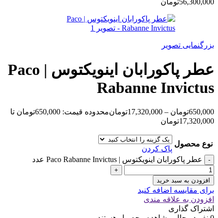
56,300,000تومان
بزرگنمایی تصویر
عطر پاکورابان اینویکتوس | Paco
Rabanne Invictus
650,000
تومان
–
17,320,000
تومان
محدوده قیمت: 650,000تومان تا
17,320,000تومان
نوع محصول
پاک کردن
عطر پاکورابان اینویکتوس | Paco Rabanne Invictus عدد
افزودن به سبد خرید
برای مقایسه اضافه کنید
افزودن به علاقه مندی
اشتراک گذاری
0
نفر در حال مشاهده محصول هستند