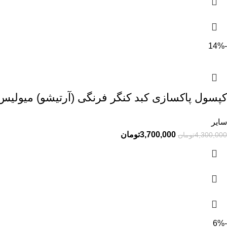
-14%
کپسول پاکسازی کبد کنگر فرنگی (آرتیشو) میولیس 60 عد
سایر
3,700,000
تومان
4,300,000
تومان
-6%