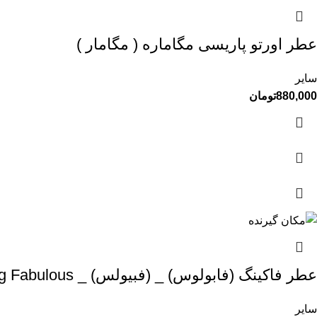
عطر اورتو پاریسی مگاماره ( مگامار )
سایر
880,000
تومان
عطر فاکینگ (فابولوس) _ (فبیولس) _ TOM FORD – F**king Fabulous
سایر