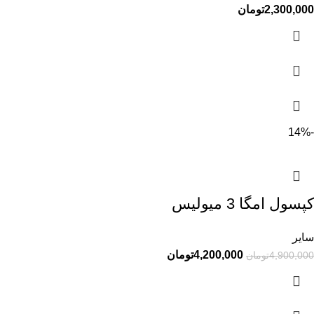
2,300,000
تومان
-14%
کپسول امگا 3 میولیس
سایر
4,200,000
تومان
4,900,000
تومان