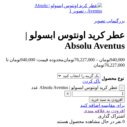
بزرگنمایی تصویر
عطر کرید اونتوس ابسولو |
Absolu Aventus
940,000
تومان
–
76,227,000
تومان
محدوده قیمت: 940,000تومان تا
76,227,000تومان
نوع محصول
پاک کردن
عطر کرید اونتوس ابسولو | Absolu Aventus عدد
افزودن به سبد خرید
برای مقایسه اضافه کنید
افزودن به علاقه مندی
اشتراک گذاری
0
نفر در حال مشاهده محصول هستند