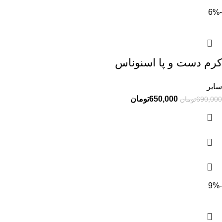
-6%
کرم دست و پا اسنوناس
سایر
650,000
تومان
690,000
تومان
-9%