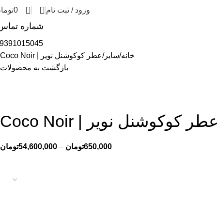
0
ورود / ثبت نام
0
توما
شماره تماس
9391015045
خانه
سایر
عطر کوکوشنل نویر | Coco Noir
بازگشت به محصولات
طر کوکوشنل نویر | Coco Noir
650,000
تومان
–
54,600,000
تومان