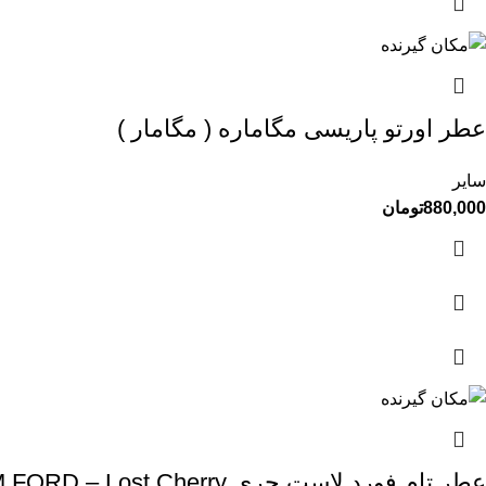
عطر اورتو پاریسی مگاماره ( مگامار )
سایر
880,000
تومان
عطر تام فورد لاست چری TOM FORD – Lost Cherry