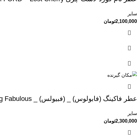
سایر
2,100,000
تومان
عطر فاکینگ (فابولوس) _ (فبیولس) _ TOM FORD – F**king Fabulous
سایر
2,300,000
تومان