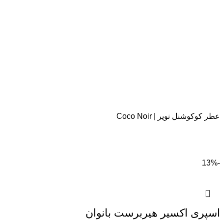
عطر کوکوشنل نویر | Coco Noir
-13%
اسپری اکسیر هیربرست بانوان