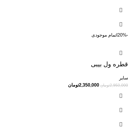
-20%
اتمام موجودی
قطره ول بیبی
سایر
2,350,000
تومان
2,950,000
تومان