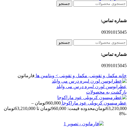
جستجو
شماره تماس:
09391015045
جستجو
شماره تماس:
09391015045
خانه
مکمل و تقویتی, مکمل و تقویتی > ویتامین ها
فارماتون
عطرایوسن لورن لیبره درس می وایلد
بازگشت به محصولات
عطرمیسون کریویلی عود ماراکوجا
960,000
تومان
–
63,210,000
تومان
محدوده قیمت: 960,000تومان تا 63,210,000تومان
-8%