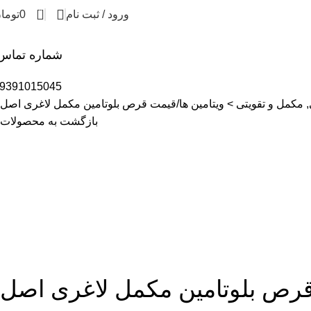
0
ورود / ثبت نام
0
توما
شماره تماس
9391015045
 مکمل و تقویتی > ویتامین ها
قیمت قرص بلوتامین مکمل لاغری اصل
بازگشت به محصولات
رص بلوتامین مکمل لاغری اصل