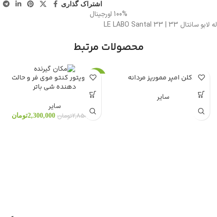
اشتراک گذاری
100% اورجینال
له لابو سانتال 33 | LE LABO Santal 33
محصولات مرتبط
ادکلن امپر مموریز مردانه
اکتیویتور کنتو موی فر و حالت
-19%
دهنده شی باتر
سایر
سایر
2,850,000
تومان
2,300,000
تومان