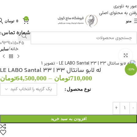
عبور به ناوبری
رفتن به محتوای اصلی
0
منو
0
تومان
شماره تماس:
09391015045
خانه
سایر
بزرگنمایی تصویر
له لابو سانتال 33 | LE LABO Santal 33
-13%
–
710,000
تومان
64,500,000
تومان
نوع محصول
افزودن به سبد خرید