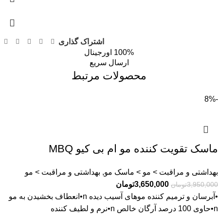
اشتراک گذاری
100% اورجینال
ارسال سریع
محصولات مرتبط
-8%
ماسک تقویت کننده مو ام بی کیو MBQ
بهداشتی و مراقبت > مو > ماسک مو, بهداشتی و مراقبت > مو
3,650,000
تومان
3,950,000
تومان
•آبرسان و ترمیم کننده موهای آسیب دیده n•انعطاف بخشیدن به مو
n•حاوی 100 درصد آرگان خالص n•نرم و لطیف کننده