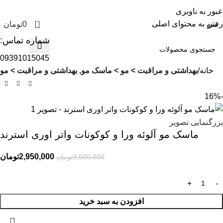
عبور به ناوبری
0
رفتن به محتوای اصلی
منو
0
تومان
شماره تماس:
09391015045
خانه
بهداشتی و مراقبت > مو > ماسک مو, بهداشتی و مراقبت > مو
-16%
بزرگنمایی تصویر
ماسک مو آلوئه ورا و کوکونات واتر اوری استرند
2,950,000
تومان
3,500,000
تومان
افزودن به سبد خرید