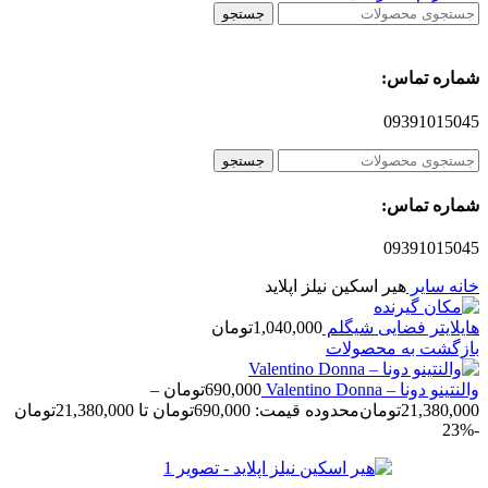
جستجو
شماره تماس:
09391015045
جستجو
شماره تماس:
09391015045
خانه
سایر
هیر اسکین نیلز اپلاید
هایلایتر فضایی شیگلم
1,040,000
تومان
بازگشت به محصولات
والنتینو دونا – Valentino Donna
690,000
تومان
–
21,380,000
تومان
محدوده قیمت: 690,000تومان تا 21,380,000تومان
-23%