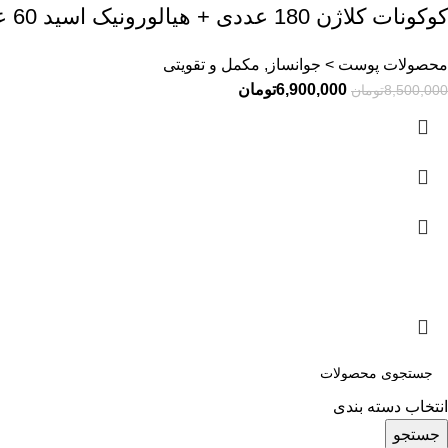
کوکونات کلاژن 180 عددی + هیالورونیک اسید 60 عددی
محصولات پوست > جوانساز, مکمل و تقویتی
6,900,000
تومان
8,500,000
تومان
انتخاب دسته بندی
جستجو