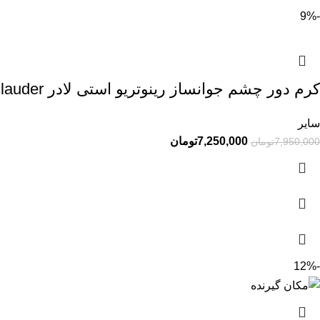
-9%
کرم دور چشم جوانساز رینوتریو استی لادر Estee lauder
سایر
7,250,000
تومان
7,950,000
تومان
-12%