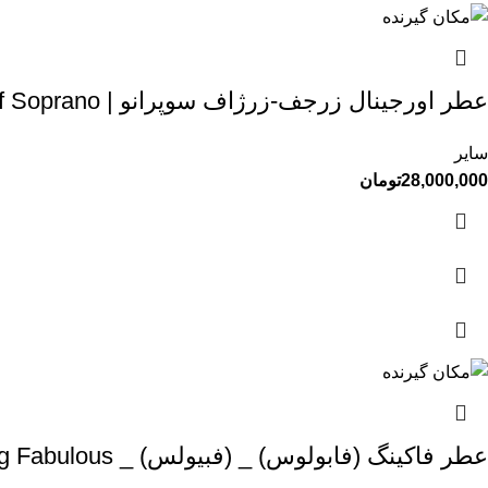
عطر اورجینال زرجف-زرژاف سوپرانو | Xerjoff Soprano
سایر
28,000,000
تومان
عطر فاکینگ (فابولوس) _ (فبیولس) _ TOM FORD – F**king Fabulous