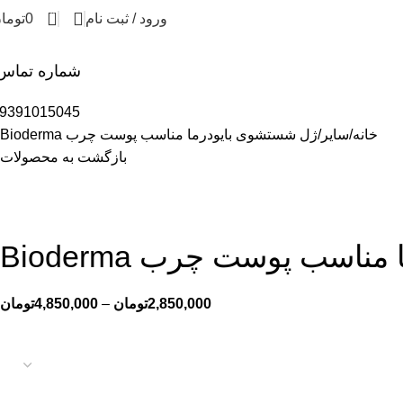
0
ورود / ثبت نام
0
توما
شماره تماس
9391015045
خانه
سایر
ژل شستشوی بایودرما مناسب پوست چرب Bioderma
بازگشت به محصولات
اسب پوست چرب Bioderma
2,850,000
تومان
–
4,850,000
تومان