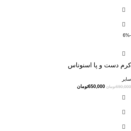
-6%
کرم دست و پا اسنوناس
سایر
650,000
تومان
690,000
تومان