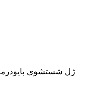
ژل شستشوی بایودرما من