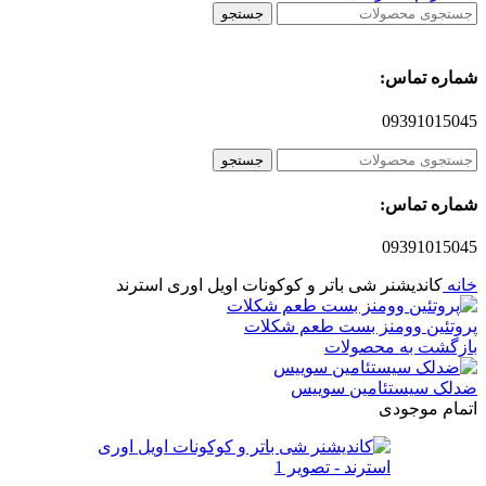
جستجو
شماره تماس:
09391015045
جستجو
شماره تماس:
09391015045
خانه
کاندیشنر شی باتر و کوکونات اویل اوری استرند
پروتئین وومنز بست طعم شکلات
بازگشت به محصولات
ضدلک سیستئامین سوییس
اتمام موجودی