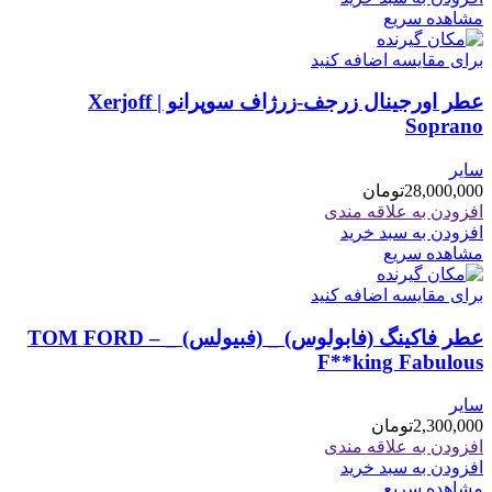
مشاهده سریع
برای مقایسه اضافه کنید
عطر اورجینال زرجف-زرژاف سوپرانو | Xerjoff
Soprano
سایر
28,000,000
تومان
افزودن به علاقه مندی
افزودن به سبد خرید
مشاهده سریع
برای مقایسه اضافه کنید
عطر فاکینگ (فابولوس) _ (فبیولس) _ TOM FORD –
F**king Fabulous
سایر
2,300,000
تومان
افزودن به علاقه مندی
افزودن به سبد خرید
مشاهده سریع