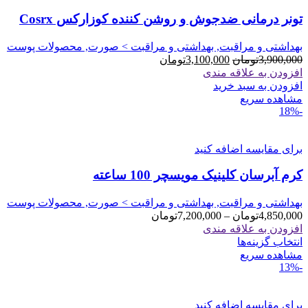
تونر درمانی ضدجوش و روشن کننده کوزارکس Cosrx
بهداشتی و مراقبت, بهداشتی و مراقبت > صورت, محصولات پوست
قیمت
قیمت
3,900,000
تومان
3,100,000
تومان
اصلی
فعلی
افزودن به علاقه مندی
3,900,000تومان
3,100,000تومان
افزودن به سبد خرید
بود.
است.
مشاهده سریع
-18%
برای مقایسه اضافه کنید
کرم آبرسان کلینیک مویسچر 100 ساعته
بهداشتی و مراقبت, بهداشتی و مراقبت > صورت, محصولات پوست
محدوده
4,850,000
تومان
–
7,200,000
تومان
قیمت:
افزودن به علاقه مندی
این
4,850,000تومان
انتخاب گزینه‌ها
محصول
تا
مشاهده سریع
-13%
دارای
7,200,000تومان
انواع
مختلفی
برای مقایسه اضافه کنید
می