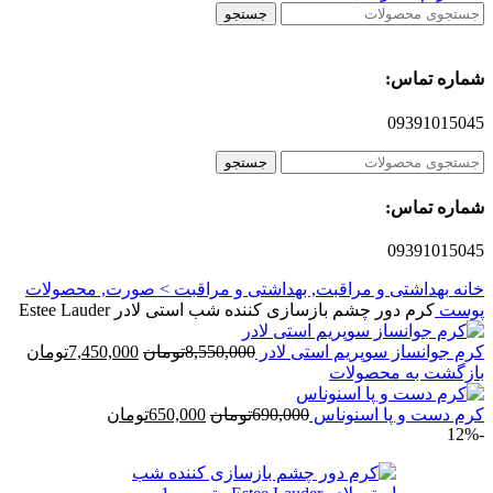
جستجو
شماره تماس:
09391015045
جستجو
شماره تماس:
09391015045
خانه
بهداشتی و مراقبت, بهداشتی و مراقبت > صورت, محصولات
پوست
کرم دور چشم بازسازی کننده شب استی لادر Estee Lauder
قیمت
قیم
کرم جوانساز سوپریم استی لادر
8,550,000
تومان
7,450,000
تومان
اصلی
فعل
بازگشت به محصولات
8,550,000تومان
قیمت
بود.
قیمت
است
کرم دست و پا اسنوناس
690,000
تومان
650,000
تومان
-12%
اصلی
فعلی
690,000تومان
650,000تومان
بود.
است.