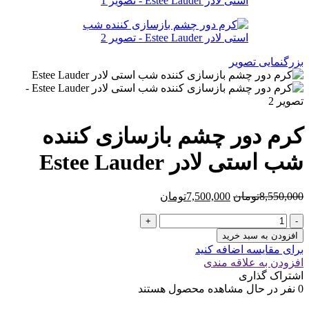
بزرگنمایی تصویر
کرم دور چشم بازسازی کننده
شب استی لادر Estee Lauder
قیمت
قیمت
8,550,000
تومان
7,500,000
تومان
اصلی
فعلی
کرم
8,550,000تومان
7,500,000تومان
دور
بود.
است.
افزودن به سبد خرید
چشم
برای مقایسه اضافه کنید
بازسازی
افزودن به علاقه مندی
کننده
اشتراک گذاری
شب
0
نفر در حال مشاهده محصول هستند
استی