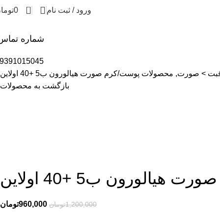
0
ورود / ثبت نام
0
توما
شماره تماس
9391015045
اقبت > صورت, محصولات پوست
کرم صورت هیالورون ب5 +40 اولاین
بازگشت به محصولات
رت هیالورون ب5 +40 اولاین
960,000
تومان
1,200,000
تومان