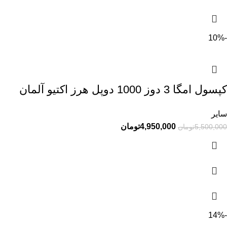
-10%
کپسول امگا 3 دوز 1000 دوپل هرز اکتیو آلمان
سایر
4,950,000
تومان
5,500,000
تومان
-14%