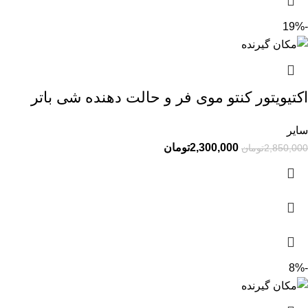
-19%
اکتیویتور کنتو موی فر و حالت دهنده شی باتر
سایر
2,300,000
تومان
2,850,000
تومان
-8%