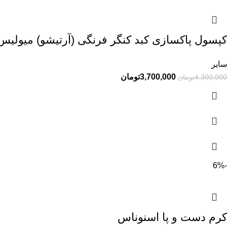
کپسول پاکسازی کبد کنگر فرنگی (آرتیشو) میولیس 60 عد
سایر
3,700,000
تومان
4,300,000
تومان
-6%
کرم دست و پا اسنوناس