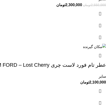
2,300,000
تومان
2,550,000
تومان
عطر تام فورد لاست چری TOM FORD – Lost Cherry
سایر
2,100,000
تومان