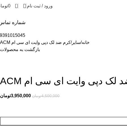
0
ورود / ثبت نام
0
توما
شماره تماس
9391015045
خانه
سایر
کرم ضد لک دپی وایت ای سی ام ACM
بازگشت به محصولات
 لک دپی وایت ای سی ام ACM
3,950,000
تومان
4,500,000
تومان