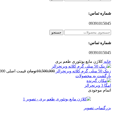
شماره تماس:
09391015045
جستجو
شماره تماس:
09391015045
خانه
کلاژن مایع یوتئوری طعم بری
زینک 50 میلی گرم کلاته وبرنچرالز
10,500,000
تومان
قیمت اصلی 10,500,000تومان بود.
بازگشت به محصولات
امگا 3 وبرنچرالز
اتمام موجودی
بزرگنمایی تصویر