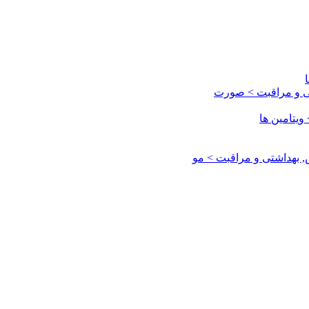
ی و مراقبت > صورت
یتامین ها
بهداشتی و مراقبت > مو