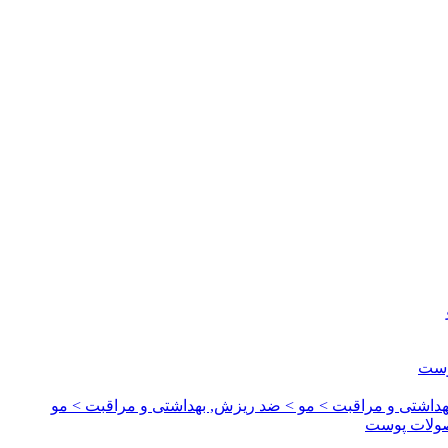
وست
داشتی و مراقبت > مو > ضد ریزش, بهداشتی و مراقبت > مو
صولات پوست